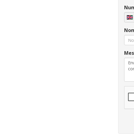
Num
Nom 
Mes