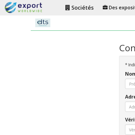
Sociétés
Des exposi
Con
*
Indi
Nom
Adre
Véri