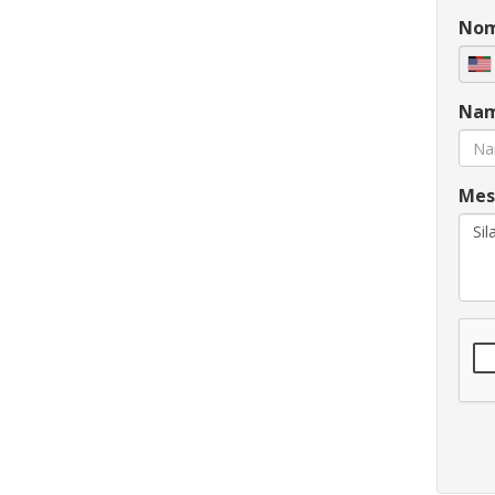
Nom
Nam
Mese