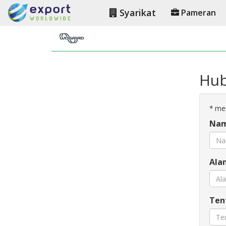
Syarikat
Pameran
Hub
*
men
Nam
Ala
Ten