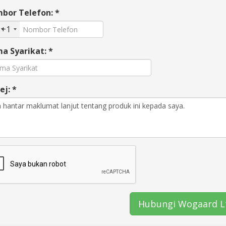
bor Telefon: *
+1
a Syarikat: *
j: *
Hubungi Wogaard L