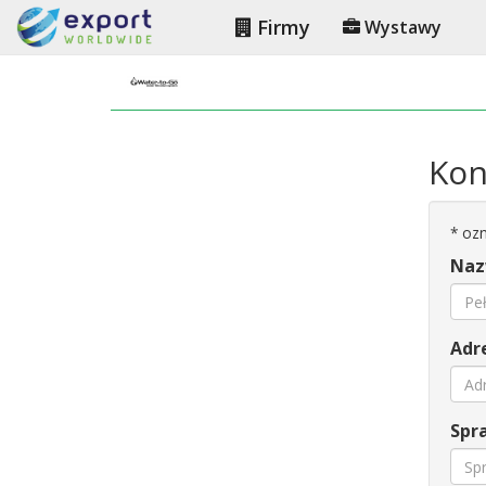
Firmy
Wystawy
Kon
*
ozn
Naz
Adre
Spra