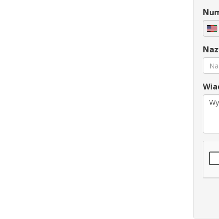
Num
Naz
Wia