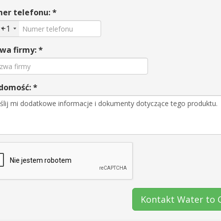
er telefonu: *
+1
wa firmy: *
domość: *
Kontakt Water to 