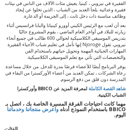
الفقيرة في نيروبي ، كينيا. يعيش مئات الآلاف من الناس في بيئات
فقيرة وعدائية. يلجأ العديد من الشباب ، الذين تخلوا عن إيجاد
وظائف مناسبة ذات دخل ثابت ، إلى الجريمة أو الدعارة.
بعد أن لعب مع الرئيس الكيني أوورو كينياتا والبابا فرانسيس أثناء
زيارته للبلاد في أواخر العام الماضي ، يقوم المشروع حاليًا
بتدريس الموسيقى الكلاسيكية لحوالي 600 طالب في جميع أنحاء
نيروبي. تقول Njoroge إنها تأمل في تعليم شباب الأحياء الفقيرة
المهارات الحياتية المهمة وتحويل حياتهم باستخدام الفن
والتخصصات التي تأتي مع تعلم الموسيقى الكلاسيكية.
يوفر البرنامج أيضًا للأعضاء فرصًا مدرة للدخل. من خلال مساعدة
رعاة الشركات ، تمكن العديد من أعضاء الأوركسترا من البقاء في
المدرسة دون قلق من دفع الرسوم.
شاهد القصة الكاملة
لمعرفة المزيد عن BBICO وأوركسترا
الشباب الكينية.
مهما كانت احتياجات الفرقة المسيرة الخاصة بك ، اتصل بـ
BBICO باستخدام النموذج أدناه
واعرض منتجاتنا وخدماتنا
اليوم.
الفئات