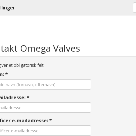
llinger
takt Omega Valves
ver et obligatorisk felt
n: *
iladresse: *
ficer e-mailadresse: *