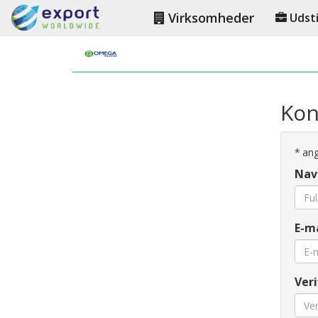
Virksomheder
Udsti
Kon
*
angi
Nav
E-ma
Veri