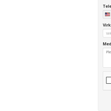
Tel
Vir
Med