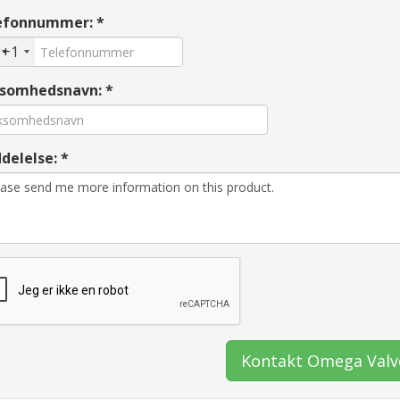
efonnummer: *
+1
ksomhedsnavn: *
delelse: *
Kontakt Omega Valv