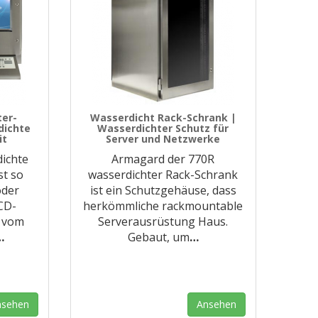
er-
Wasserdicht Rack-Schrank |
dichte
Wasserdichter Schutz für
it
Server und Netzwerke
ichte
Armagard der 770R
t so
wasserdichter Rack-Schrank
oder
ist ein Schutzgehäuse, dass
CD-
herkömmliche rackmountable
9 vom
Serverausrüstung Haus.
…
Gebaut, um
…
nsehen
Ansehen