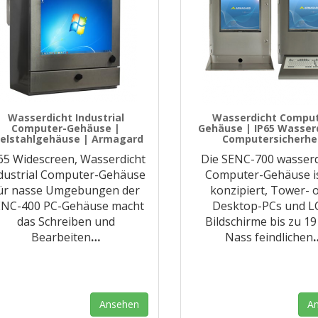
Wasserdicht Industrial
Wasserdicht Comput
Computer-Gehäuse |
Gehäuse | IP65 Wasser
elstahlgehäuse | Armagard
Computersicherhe
65 Widescreen, Wasserdicht
Die SENC-700 wasserd
dustrial Computer-Gehäuse
Computer-Gehäuse is
ür nasse Umgebungen der
konzipiert, Tower- 
ENC-400 PC-Gehäuse macht
Desktop-PCs und L
das Schreiben und
Bildschirme bis zu 1
Bearbeiten
…
Nass feindlichen
Ansehen
A