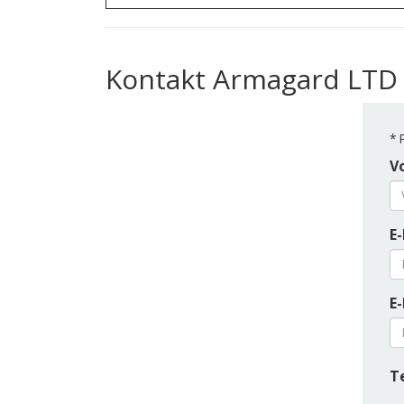
Kontakt Armagard LTD
*
P
V
E-
E-
T