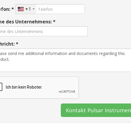
fon: *
+1
e des Unternehmens: *
richt: *
Kontakt Pulsar Instrumen