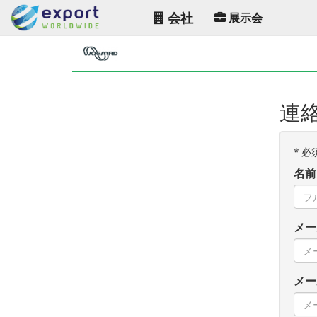
会社
展示会
連絡
*
必
名前:
メー
メー