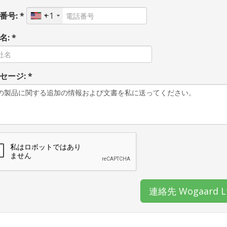
番号: *
+1
: *
セージ: *
連絡先 Wogaard L