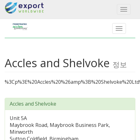
Toggl
naviga
Accles and Shelvoke
정보
%3Cp%3E%20Accles%20%26amp%3B%20Shelvoke%
Accles and Shelvoke
Unit 5A
Maybrook Road, Maybrook Business Park,
Minworth
Sutton Coldfield, Birmingham