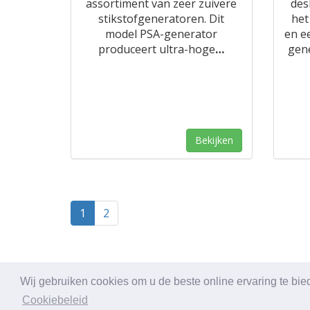
assortiment van zeer zuivere
des
stikstofgeneratoren. Dit
het
model PSA-generator
en e
produceert ultra-hoge
…
gen
Bekijken
1
2
Wij gebruiken cookies om u de beste online ervaring te bie
© Export Worldwide 2026
Cookiebeleid