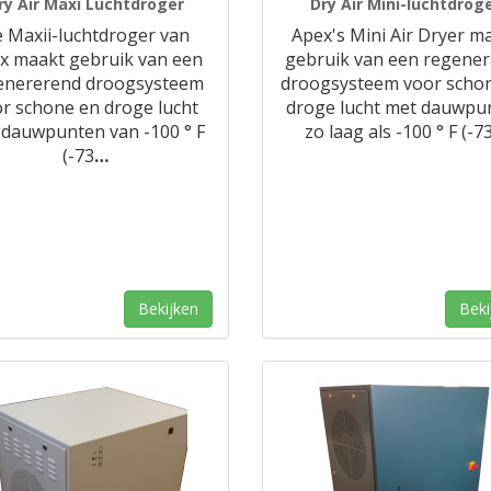
ry Air Maxi Luchtdroger
Dry Air Mini-luchtdrog
 Maxii-luchtdroger van
Apex's Mini Air Dryer m
x maakt gebruik van een
gebruik van een regener
enererend droogsysteem
droogsysteem voor scho
r schone en droge lucht
droge lucht met dauwpu
 dauwpunten van -100 ° F
zo laag als -100 ° F (-7
(-73
…
Bekijken
Beki