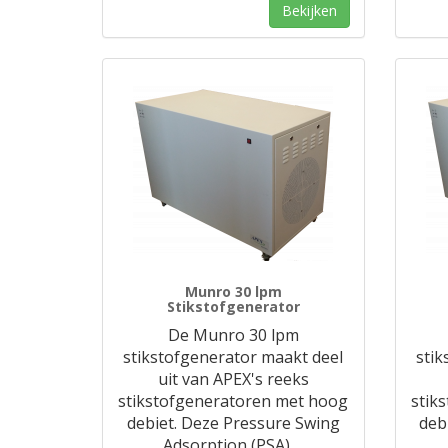
Bekijken
Munro 30 lpm
Stikstofgenerator
De Munro 30 lpm
stikstofgenerator maakt deel
stik
uit van APEX's reeks
stikstofgeneratoren met hoog
stik
debiet. Deze Pressure Swing
deb
Adsorption (PSA)
…