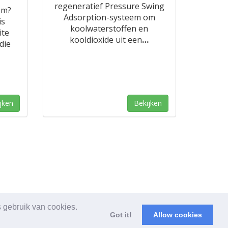
regeneratief Pressure Swing
em?
Adsorption-systeem om
is
koolwaterstoffen en
ite
kooldioxide uit een
…
die
jken
Bekijken
s gebruik van cookies.
Got it!
Allow cookies
rwaarden & bepalingen
|
Privacybeleid
|
Over