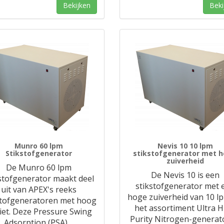
Bekijken
Beki
Munro 60 lpm
Nevis 10 10 lpm
Stikstofgenerator
stikstofgenerator met 
zuiverheid
De Munro 60 lpm
De Nevis 10 is een
stofgenerator maakt deel
stikstofgenerator met 
uit van APEX's reeks
hoge zuiverheid van 10 lp
stofgeneratoren met hoog
het assortiment Ultra H
iet. Deze Pressure Swing
Purity Nitrogen-generat
Adsorption (PSA)
…