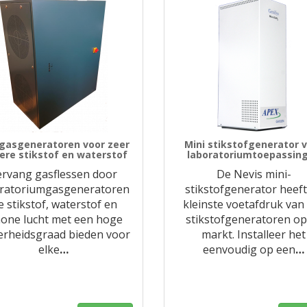
gasgeneratoren voor zeer
Mini stikstofgenerator 
ere stikstof en waterstof
laboratoriumtoepassin
ervang gasflessen door
De Nevis mini-
oratoriumgasgeneratoren
stikstofgenerator heeft
e stikstof, waterstof en
kleinste voetafdruk van 
hone lucht met een hoge
stikstofgeneratoren op
erheidsgraad bieden voor
markt. Installeer het
elke
…
eenvoudig op een
…