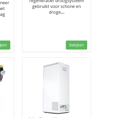
regeneratief droogsysteem
nneer
gebruikt voor schone en
het
droge
…
aag
jken
Bekijken