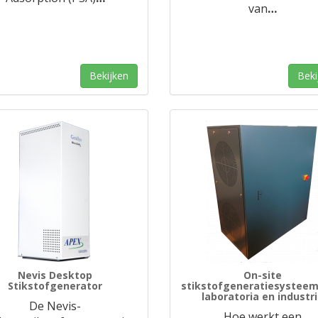
van
…
Bekijken
Beki
Nevis Desktop
On-site
Stikstofgenerator
stikstofgeneratiesysteem
laboratoria en industr
De Nevis-
Hoe werkt een