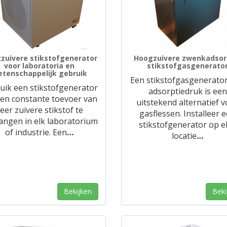
zuivere stikstofgenerator
Hoogzuivere zwenkadsor
voor laboratoria en
stikstofgasgenerato
tenschappelijk gebruik
Een stikstofgasgenerato
uik een stikstofgenerator
adsorptiedruk is een
en constante toevoer van
uitstekend alternatief 
eer zuivere stikstof te
gasflessen. Installeer 
angen in elk laboratorium
stikstofgenerator op e
of industrie. Een
…
locatie
…
Bekijken
Beki