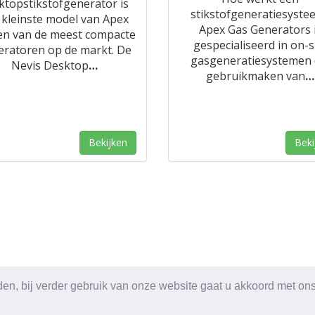
ktopstikstofgenerator is
stikstofgeneratiesyste
 kleinste model van Apex
Apex Gas Generators 
en van de meest compacte
gespecialiseerd in on-s
eratoren op de markt. De
gasgeneratiesystemen 
Nevis Desktop
…
gebruikmaken van
…
Bekijken
Beki
den, bij verder gebruik van onze website gaat u akkoord met on
Blog
|
Voo