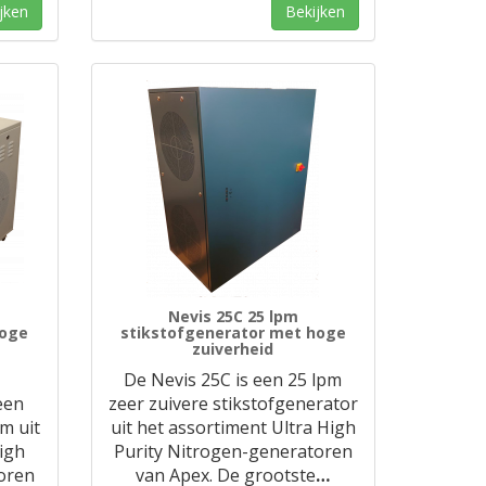
jken
Bekijken
Nevis 25C 25 lpm
hoge
stikstofgenerator met hoge
zuiverheid
De Nevis 25C is een 25 lpm
een
zeer zuivere stikstofgenerator
m uit
uit het assortiment Ultra High
igh
Purity Nitrogen-generatoren
oren
van Apex. De grootste
…