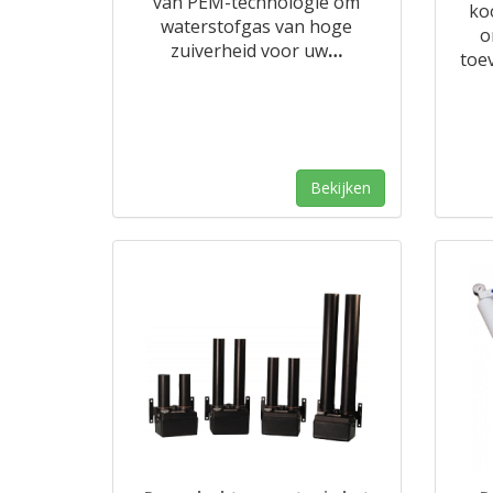
van PEM-technologie om
koo
waterstofgas van hoge
o
zuiverheid voor uw
…
toe
Bekijken