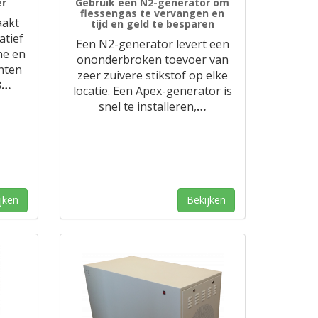
er
Gebruik een N2-generator om
flessengas te vervangen en
aakt
tijd en geld te besparen
atief
Een N2-generator levert een
ne en
ononderbroken toevoer van
nten
zeer zuivere stikstof op elke
3
…
locatie. Een Apex-generator is
snel te installeren,
…
jken
Bekijken