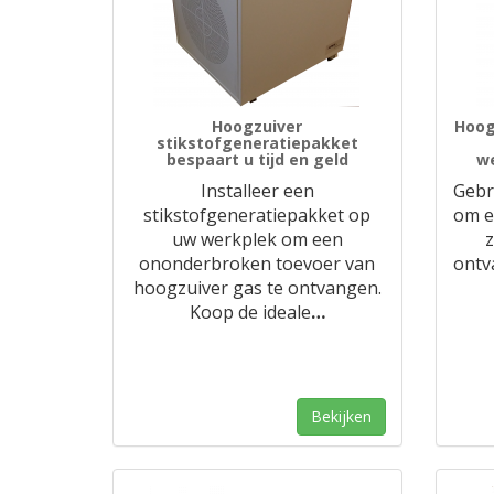
Hoogzuiver
Hoog
stikstofgeneratiepakket
bespaart u tijd en geld
we
Installeer een
Gebr
stikstofgeneratiepakket op
om e
uw werkplek om een
z
ononderbroken toevoer van
ontv
hoogzuiver gas te ontvangen.
Koop de ideale
…
Bekijken