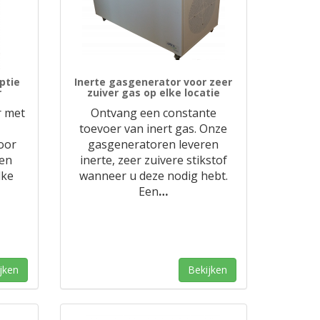
ptie
Inerte gasgenerator voor zeer
r
zuiver gas op elke locatie
r met
Ontvang een constante
toevoer van inert gas. Onze
voor
gasgeneratoren leveren
een
inerte, zeer zuivere stikstof
lke
wanneer u deze nodig hebt.
Een
…
jken
Bekijken