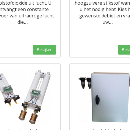
lstofdioxide uit lucht. U
hoogzuivere stikstof wa
ntvangt een constante
u het nodig hebt. Kies 
voer van ultradroge lucht
gewenste debiet en vr
die
…
uw
…
Bekijken
Beki