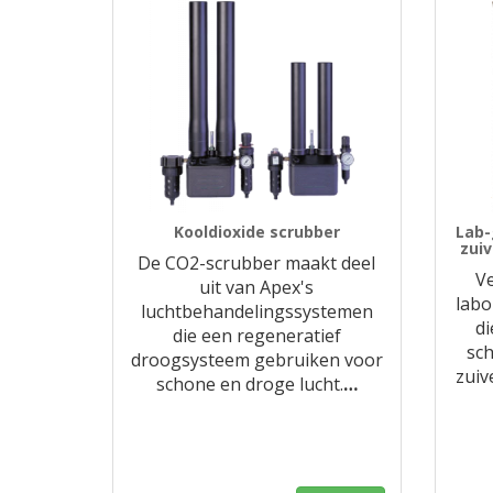
Kooldioxide scrubber
Lab-
zuiv
De CO2-scrubber maakt deel
V
uit van Apex's
lab
luchtbehandelingssystemen
di
die een regeneratief
sc
droogsysteem gebruiken voor
zuiv
schone en droge lucht.
…