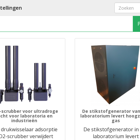
ellingen
-scrubber voor ultradroge
De stikstofgenerator van
ucht voor laboratoria en
laboratorium levert hoogz
industrieën
gas
 drukwisselaar adsorptie
De stikstofgenerator in
O2-scrubber verwijdert
laboratorium levert