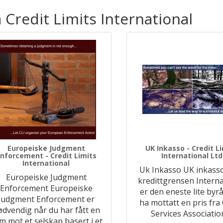
 Credit Limits International
Europeiske Judgment
UK Inkasso - Credit L
nforcement - Credit Limits
International Ltd
International
Uk Inkasso UK inkass
Europeiske Judgment
kredittgrensen Interna
Enforcement Europeiske
er den eneste lite byrå
Judgment Enforcement er
ha mottatt en pris fra 
ødvendig når du har fått en
Services Associatio
m mot et selskap basert i et