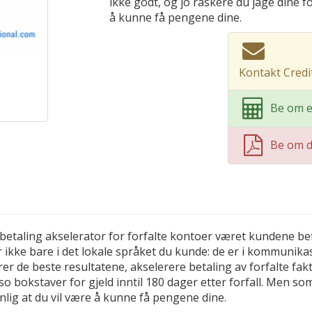
ikke godt, og jo raskere du jage dine f
å kunne få pengene dine.
Kontakt Credit
Be om e
Be om 
 betaling akselerator for forfalte kontoer været kundene be
er ikke bare i det lokale språket du kunde: de er i kommunika
erer de beste resultatene, akselerere betaling av forfalte f
o bokstaver for gjeld inntil 180 dager etter forfall. Men som
nlig at du vil være å kunne få pengene dine.