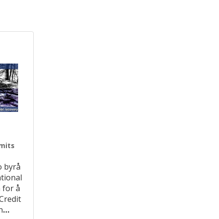
imits
o byrå
tional
 for å
Credit
n
…