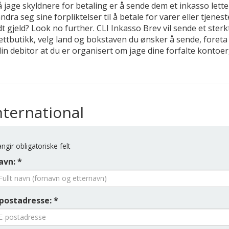
jage skyldnere for betaling er å sende dem et inkasso lette
dra seg sine forpliktelser til å betale for varer eller tjenes
dt gjeld? Look no further. CLI Inkasso Brev vil sende et ster
ettbutikk, velg land og bokstaven du ønsker å sende, foreta b
 din debitor at du er organisert om jage dine forfalte kontoer
nternational
ngir obligatoriske felt
avn: *
-postadresse: *