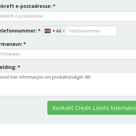
ekreft e-postadresse: *
elefonnummer: *
+44
irmanavn: *
elding: *
Kontakt Credit Limits Internati