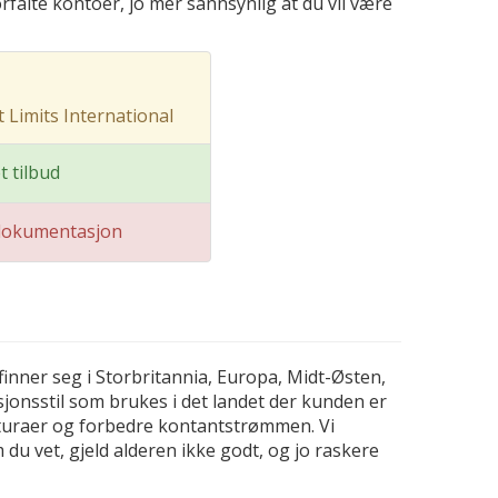
orfalte kontoer, jo mer sannsynlig at du vil være
 Limits International
t tilbud
dokumentasjon
finner seg i Storbritannia, Europa, Midt-Østen,
sjonsstil som brukes i det landet der kunden er
akturaer og forbedre kontantstrømmen. Vi
 du vet, gjeld alderen ikke godt, og jo raskere