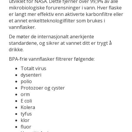
utviklet for NASA. Dette fjerner over 99,9% av alle
mikrobiologiske forurensninger i vann. Hver flaske
er langt mer effektiv enn aktiverte karbonfiltre eller
et annet enkeltteknologilfilter som brukes i
vannflasker.
De møter de internasjonalt anerkjente
standardene, og sikrer at vannet ditt er trygt å
drikke.
BPA-frie vannflasker filtrerer følgende:
Totalt virus
dysenteri
polio
Protozoer og cyster
orm
E coli
Kolera
tyfus
klor
fluor