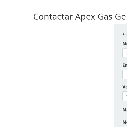
Contactar Apex Gas Ge
*
i
N
E
Ve
N.
N