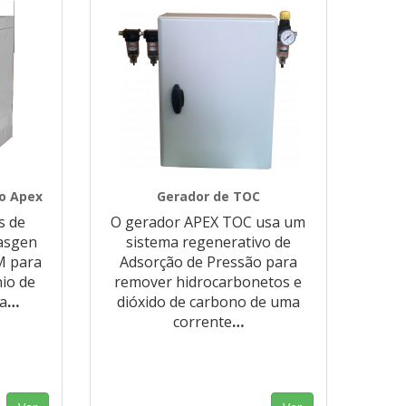
o Apex
Gerador de TOC
s de
O gerador APEX TOC usa um
asgen
sistema regenerativo de
EM para
Adsorção de Pressão para
nio de
remover hidrocarbonetos e
ua
…
dióxido de carbono de uma
corrente
…