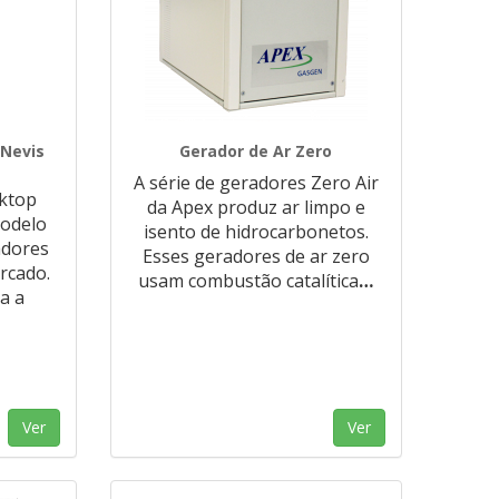
 Nevis
Gerador de Ar Zero
A série de geradores Zero Air
ktop
da Apex produz ar limpo e
modelo
isento de hidrocarbonetos.
adores
Esses geradores de ar zero
rcado.
usam combustão catalítica
…
a a
Ver
Ver