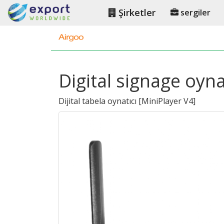
Şirketler
sergiler
Digital signage oynat
Dijital tabela oynatıcı
[
MiniPlayer V4
]