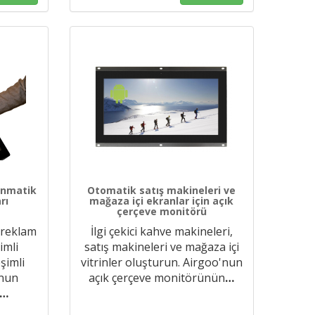
kunmatik
Otomatik satış makineleri ve
rı
mağaza içi ekranlar için açık
çerçeve monitörü
 reklam
İlgi çekici kahve makineleri,
imli
satış makineleri ve mağaza içi
eşimli
vitrinler oluşturun. Airgoo'nun
'nun
açık çerçeve monitörünün
…
…