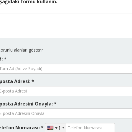
aşağıdaki formu kullanın.
orunlu alanları gösterir
: *
posta Adresi: *
posta Adresini Onayla: *
elefon Numarası: *
+1