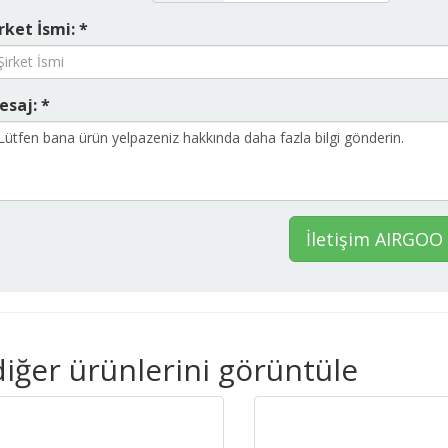
rket İsmi: *
esaj: *
İletişim AIRGOO
iğer ürünlerini görüntüle