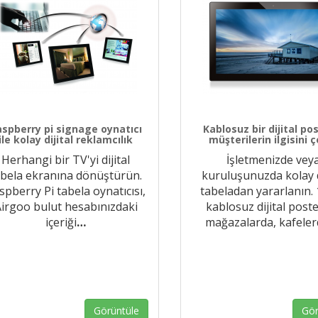
aspberry pi signage oynatıcı
Kablosuz bir dijital po
ile kolay dijital reklamcılık
müşterilerin ilgisini 
Herhangi bir TV'yi dijital
İşletmenizde vey
abela ekranına dönüştürün.
kuruluşunuzda kolay d
spberry Pi tabela oynatıcısı,
tabeladan yararlanın. 
irgoo bulut hesabınızdaki
kablosuz dijital poste
içeriği
…
mağazalarda, kafeler
Görüntüle
Gör