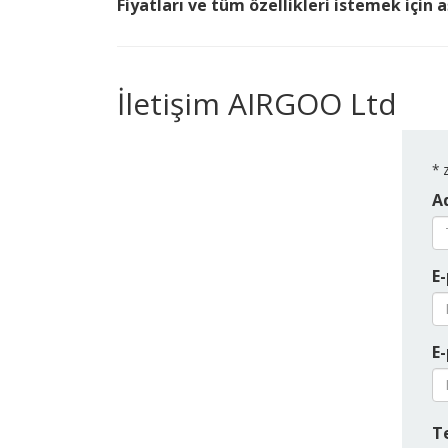
Fiyatları ve tüm özellikleri istemek için 
İletişim AIRGOO Ltd
*
z
Ad
E-
E-
T