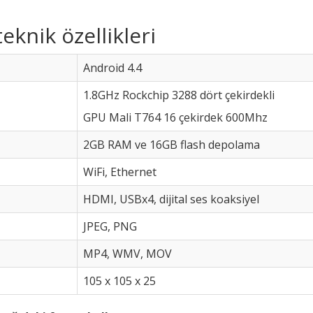
eknik özellikleri
Android 4.4
1.8GHz Rockchip 3288 dört çekirdekli
GPU Mali T764 16 çekirdek 600Mhz
2GB RAM ve 16GB flash depolama
WiFi, Ethernet
HDMI, USBx4, dijital ses koaksiyel
JPEG, PNG
MP4, WMV, MOV
105 x 105 x 25