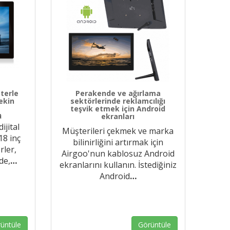
sterle
Perakende ve ağırlama
çekin
sektörlerinde reklamcılığı
teşvik etmek için Android
a
ekranları
ijital
Müşterileri çekmek ve marka
18 inç
bilinirliğini artırmak için
rler,
Airgoo'nun kablosuz Android
de,
…
ekranlarını kullanın. İstediğiniz
Android
…
üntüle
Görüntüle