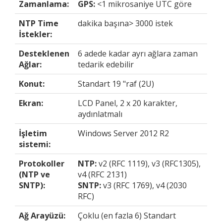
Zamanlama:
GPS:
<1 mikrosaniye UTC göre
NTP Time
dakika başına> 3000 istek
İstekler:
Desteklenen
6 adede kadar ayrı ağlara zaman
Ağlar:
tedarik edebilir
Konut:
Standart 19 "raf (2U)
Ekran:
LCD Panel, 2 x 20 karakter,
aydınlatmalı
İşletim
Windows Server 2012 R2
sistemi:
Protokoller
NTP:
v2 (RFC 1119), v3 (RFC1305),
(NTP ve
v4 (RFC 2131)
SNTP):
SNTP:
v3 (RFC 1769), v4 (2030
RFC)
Ağ Arayüzü:
Çoklu (en fazla 6) Standart