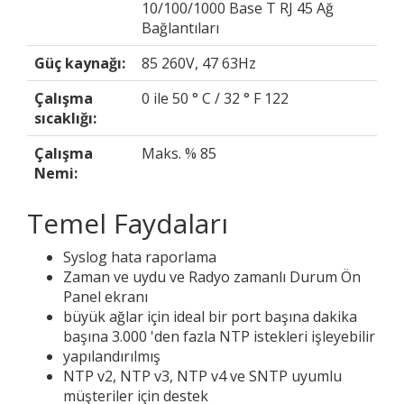
10/100/1000 Base T RJ 45 Ağ
Bağlantıları
Güç kaynağı:
85 260V, 47 63Hz
Çalışma
0 ile 50 ° C / 32 ° F 122
sıcaklığı:
Çalışma
Maks. % 85
Nemi:
Temel Faydaları
Syslog hata raporlama
Zaman ve uydu ve Radyo zamanlı Durum Ön
Panel ekranı
büyük ağlar için ideal bir port başına dakika
başına 3.000 'den fazla NTP istekleri işleyebilir
yapılandırılmış
NTP v2, NTP v3, NTP v4 ve SNTP uyumlu
müşteriler için destek