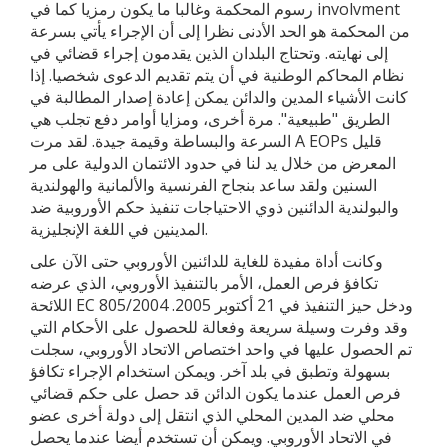
رسوم المحكمة وغالبا ما يكون رمزيا كما في involvment
من المحكمة هو الحد الأدنى نظرا إلى أن الإجراء يأتي بسرعة
إلى نهايته. وتحتاج البلدان الذين يقدمون إجراء قضائي في
نظام المحاكم الوطنية في أن يتم تقديم الدعوى شخصيا. إذا
كانت الأشياء المدين والدائن يمكن إعادة إصدار المطالبة في
الطريق "طبيعية". مرة أخرى، ومزايا أوامر دفع تجلب هي
السرعة والبساطة وقيمة جيدة. لقد مرت A EOPs قليل
المعرض من خلال يد لنا في حدود الائتمان الدولية على مر
السنين ولقد ساعد بنجاح الفرنسية والألمانية والهولندية
والبولندية الدائنين ذوي الاحتياجات تنفيذ حكم الأوروبية ضد
المدينين في اللغة الإنجليزية.
وكانت أداة مفيدة للغاية للدائنين الأوروبي حتى الآن على
تكافؤ فرص العمل، الأمر بالتنفيذ الأوروبي، الذي عرضه
اللائحة EC 805/2004 ودخل حيز التنفيذ في 21 أكتوبر 2005.
وقد وفرت وسيلة سريعة وفعالة للحصول على الأحكام التي
تم الحصول عليها في واحد اختصاص الاتحاد الأوروبي، سجلت
بسهولة وتطبق في بلد آخر. ويمكن استخدام الإجراء تكافؤ
فرص العمل عندما يكون الدائن قد حصل على حكم قضائي
محلي ضد المدين المحلي الذي انتقل إلى دولة أخرى عضو
في الاتحاد الأوروبي. ويمكن أن تستخدم أيضا عندما يحصل