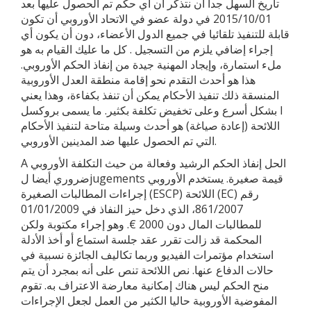
تاريخ السهل جدا أن نتذكر أن أي حكم تم الحصول عليها بعد
2015/10/01 في دولة عضو في الاتحاد الأوروبي أن تكون
قابلة للتنفيذ تلقائيا في جميع الدول الأعضاء، دون أن يكون أي
إجراء إضافي يلزم من التسجيل . كل ما عليك القيام به هو
ملء استمارة، وإيجاد المهنية جيدة من إنفاذ الحكم الأوروبي.
هذا هو أحدث التقدم نحو إقامة منطقة العدل الأوروبية
المنسقة ذلك تنفيذ الأحكام يمكن أن تنفذ بكفاءة، وهذا يعني
بشكل أسرع وعلى تخفيض تكلفة بكثير. ما يسمى بروكسل I
اللائحة (إعادة صياغة) هو أحدث وسيلة متاحة لتنفيذ الأحكام
التي تم الحصول عليها ضد المدينين الأوروبي.
A الحل إنفاذ الحكم الرشيد وفعالة من حيث التكلفة الأوروبي
ضروري أيضا لjugements قيمة صغيرة. يستخدم الأوروبي
إجراءات المطالبات الصغيرة (ESCP) اللائحة (EC) رقم
861/2007، الذي دخل حيز النفاذ في 01/01/2009
للمطالبات المال دون 2000 €. وهو إجراء مكتوبة ولكن
المحكمة قد زالت تقرر عقد جلسة استماع أو أخذ الأدلة
استخدام مؤتمرات الفيديو وربما تكاليف الجائزة نسبية في
حالات الدفاع عنها. نص اللائحة تنص على أنه بمجرد أن يتم
منح الحكم ليس هناك إمكانية معارضة الاعتراف به. تقوم
المفوضية الأوروبية حاليا الكثير من العمل لجعل الإجراءات