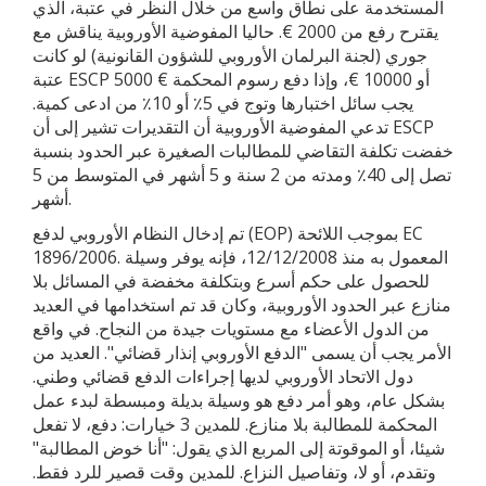
المستخدمة على نطاق واسع من خلال النظر في عتبة، الذي
يقترح رفع من 2000 €. حاليا المفوضية الأوروبية يناقش مع
جوري (لجنة البرلمان الأوروبي للشؤون القانونية) لو كانت
عتبة ESCP 5000 € أو 10000 €، وإذا دفع رسوم المحكمة
يجب سائل اختبارها وتوج في 5٪ أو 10٪ من ادعى كمية.
تدعي المفوضية الأوروبية أن التقديرات تشير إلى أن ESCP
خفضت تكلفة التقاضي للمطالبات الصغيرة عبر الحدود بنسبة
تصل إلى 40٪ ومدته من 2 سنة و 5 أشهر في المتوسط من 5
أشهر.
تم إدخال النظام الأوروبي لدفع (EOP) بموجب اللائحة EC
1896/2006. المعمول به منذ 12/12/2008، فإنه يوفر وسيلة
للحصول على حكم أسرع وبتكلفة مخفضة في المسائل بلا
منازع عبر الحدود الأوروبية، وكان قد تم استخدامها في العديد
من الدول الأعضاء مع مستويات جيدة من النجاح. في واقع
الأمر يجب أن يسمى "الدفع الأوروبي إنذار قضائي". العديد من
دول الاتحاد الأوروبي لديها إجراءات الدفع قضائي وطني.
بشكل عام، وهو أمر دفع هو وسيلة بديلة ومبسطة لبدء عمل
المحكمة للمطالبة بلا منازع. للمدين 3 خيارات: دفع، لا تفعل
شيئا، أو الموقوتة إلى المربع الذي يقول: "أنا خوض المطالبة"
وتقدم، أو لا، وتفاصيل النزاع. للمدين وقت قصير للرد فقط.