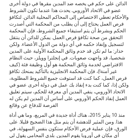
الدائن على حكم في يخصه ضد المدين مقرها في دولة أخرى
عضو في الاتحاد الأوروبي. يحدث هذا عندما تكون الشروط
والأحكام تعطي الاختصاص إلى المحاكم المحلية الدائن. لتكافؤ
فرص العمل يحتاج إلى أن يطلب من المحكمة التي أصدرت
الحكم وبشرط أن يتم استيفاء جميع الشروط، فإن المحكمة
التحقق من صحة تكافؤ فرص العمل. يمكن للدائن أن ينتقل
لتسجيل وإنفاذ حكمه في أي دولة من الدول الأعضاء. ولكن
حذار: ما لم تكن قد خدم وثائق المحكمة الأولية على المدين
شخصيا، قد واجهت صعوبات. في إنجلترا وويلز، حيث النظام
الافتراضي لخدمة وثائق المحكمة هو أول وظيفة فئة (كيف
غير آمنة!)، فإن المحكمة الانجليزية بالتأكيد يمنحك تكافؤ
فرص العمل، كما كنت قد استوفت جميع الشروط المطلوبة،
ولكن إذا، كما كنت بدء إنفاذ بك عمل في دولة أخرى عضو في
الاتحاد الأوروبي، ينفي المدين أي معرفة للحكم، سيتم تعليق
العمل إنفاذ الحكم الأوروبي على أساس أن المدين لم يكن له
الفرصة للدفاع عن وقائع
منذ 10 يناير 2015، هناك أداة جديدة في المربع، وما هي أداة
هذا. ومن المثير للدهشة أن يتم مثل هذا الضجيج قليلا. على
الورق، فإن عملية فرض الأحكام ستكون بنفس السهولة، في
أي مكان في أوروبا يقوم المدين. بلدي المحامي يقول لي