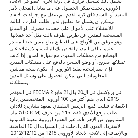
يشمل ذلك تسجيل قرارك في دولة أخرى عضو في الاتحاد
الأوروبي بحيث يمكن الحصول على ما يعادل المحلي لأمر
التنفيذ أو بالسند فاي كرة القدم. ثم ينتقل مع إجراءات الإنفاذ.
ويمكن أن يشمل هذا تطبيق لدين طلب الطرف الثالث
للاستيلاء على الأموال على حساب مصرفي أو المبالغ
المستحقة للمدين عن طريق طرف ثالث مثل أحد عملائها،
وهو مرفق من الأرباح على اقتطاع مبلغ معين عند المصدر
عندما يتلقى المدين الخاص بك الراتب، والاستيلاء على
البضائع من ممتلكات المدين، مع سيارة المدين إذا كانت
تمتلكها صريح، أو وضع الشحن بالدفع على ممتلكات المدين.
فإن استراتيجية تنفيذ الأوروبي أن يكون نتيجة مباشرة
للمعلومات التي يمكن الحصول على وسائل المدين
وممتلكاته.
في المؤتمر FECMA 2 في بروكسل في ال20 وال21 مايو
2015، الذي ضم أكثر من 100 أوروبي المتخصصين إدارة
الائتمان، فيليب كينغ، الرئيس التنفيذي لمعهد تشارترد للإدارة
الائتمان (CICM) طلب برفع الأيدي: فقط 15٪ من عرف
المندوبين عن الإجراءات عبر الحدود أوروبية معينة القانونية
لاسترداد الديون التي أدخلت في السنوات ال 10 الماضية.
وبالإضافة إلى لائحة الاتحاد الأوروبي 1215 من 2012/12/12،