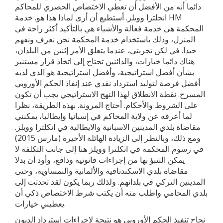
دائما أنه من الأفضل أن تعطي الاختصاص الحصري للمحاكم
انجلترا وويلز. أستطيع أن أرى لماذا هذا هو. خدمة HM
المحكمة هي خدمة فعالة والأشياء هي بالتأكيد أكثر راحة في
المنزل، وذلك باستخدام خدمة المحكمة نحن نعرف ونفهم
جيدا. في لكن تجربتي، عندما يتعلق الأمر إثنين من البلدان،
هناك دائما خيارات، والدائنين تحتاج إلى اتخاذ قرار مستنير
بشأن أفضل استراتيجية، وأفضل استراتيجية هو الذي لديه
أفضل فرصة لتوليد استرداد نقدي عند إنفاذ الحكم الأوروبي
المسرح. نقطة الانطلاق لهذا النهج الاستراتيجي يجب أن تكون
على الشروط والأحكام. أحتاج المرونة. بهذه الطريقة، نظرا
لما أعرفه عن ولاية المحاكم في إسبانيا وإيطاليا، يمكنني
مقاضاة بلدي المدينين الاسبانية والايطالية في انكلترا وويلز.
ومع ذلك، وبالنظر إلى الزيادة الهائلة الأخيرة (مارس 2015)
في رسوم المحكمة في انكلترا وويلز هنا إلى جانب التكلفة لا
يمكن التنبؤ بها من إجراءات قانونية ودافع، وأود أن بدلا
مقاضاة بلدي الاسكندنافية والألمانية والنمساوية، وحتى
المدينين التركي في بلدانهم. ولذلك ربما يكون لقد تحدثت إلى
بلدي المحامي واطلب منه أن يكتب شرط الاختصاص ذكي أن
يعطيني خيارات.
نجاح تنفيذ الحكم الأوروبي هو نتيجة لاجراءات استرداد الديون