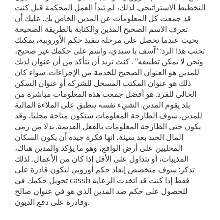
التخطيط الاستراتيجي. لذلك، لم تبدأ العمل المحكمة قبل كنت
قد جمعت كل المعلومات عن المدين الخاص بك. عليك أن
تعرف الاسم الصحيح المدين والكتابة بالطريقة الصحيحة
بحيث عندما تحصل على مرحلة تنفيذ حكم الأوروبية، يمكنك
تجنب هذا الرد: "آسف يا سيدي، واسم على حكمك غير صحيح،
ونحن لا يمكن تطبيقه" . كنت تريد أن تتأكد من أن عنوان لديك
للمدين هو العنوان الصحيح للخدمة من الإجراءات. سواء كان
ذلك هو عنوان المكتب المسجل للشركة أو عنوان السكن
الحالي للفرد. هو أفضل جمعت هذه المعلومات مباشرة من
بلد يقوم المدين. الشيء نفسه ينطبق على الملاءة المالية
للمدين. سوف الطازجة المعلومات ستكون متاحة محليا، وقد
يكون حتى الطازجة المعلومات بالفعل القديمة. بدلا من رمي
المال الجيد بعد سيئة، انها فكرة جيدة أن يكون السكان
المحليين على أرض الواقع، وهو ما يؤكد والمدين هناك،
المذيبات، أو يتداول على الأقل إذا كان من الأعمال. لذلك
تذكر: سوف متخصص إنفاذ حكم أوروبي لتكون قادرة على
تحويل حكمك في cassh فقط إذا كنت قد اتخذت الرعاية
للحصول على حكم ضد المدين الذي هو في عنوان صالح
وقادرة على دفع الديون.