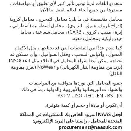
متعددو اللغات لدينا توفير تأثير كبير لأي تطبيق أو مواصفات ،
مصدرها من جميع أنحاء العالم. اتصل بنا الآن!
محامل متخصصة في ما يلي: محامل التدحرج ، محامل كروية
(إدراج غروف عميق ، الزاوي) ، محامل أسطوانية (أسطواني ،
إبرة ، مدبب ، كروي ، CARB) ، محامل شعاعية ، محامل
هيدروليكية ومحامل دفعية.
كما نقدم عددًا من الملحقات التي قد تحتاجها ، مثل الأكمام
المحول ، وأكياس السحب ، وقفل الصواميل ، وأي مسكن قد
تحتاجه. يمكن أيضا شراء المحامل في الطلاء مثل INSOCoat
(يزيد من مقاومة التيار الكهربائي) و NoWear (يعزز مقاومة
التآكل)
جميع المحامل التي نوردها متوافقة مع المواصفات
والشهادات البريطانية والأوروبية والدولية ، بما في ذلك:
ASTM ، ISO ، IEC ، EN ، BS ، JIS.
أي تكوين أو مادة أو حجم أو كمية متوفرة.
لجعل NAAS المزود الخاص بك للمشتريات في المملكة
المتحدة للمحامل ، راسلنا على البريد الإلكتروني:
procurement@naasuk.com