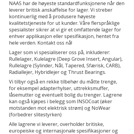
NAAS har de høyeste standardfunksjonene når den
leverer britisk anskaffelse for lager. Vi streber
kontinuerlig med å produsere høyeste
kvalitetstjeneste for ut kunder. Våre flerspråklige
spesialister sikrer at vi gir et omfattende lager for
enhver applikasjon eller spesifikasjon, hentet fra
hele verden. Kontakt oss nå!
Lager som vi spesialiserer oss på, inkluderer:
Rullelager, Kulelagre (Deep Grove Insert, Angular),
Rullelagre (Sylinder, Nål, Tapered, Sfærisk, CARB),
Radiallejer, Hybridlejer og Thrust Bearings.
Vi tilbyr også en rekke tilbehør du måtte trenge,
for eksempel adapterhylser, uttrekksmuffer,
låsemutter og eventuelt bolig du trenger. Lagrene
kan også kjøpes i belegg som INSOCoat (øker
motstanden mot elektrisk strøm) og NoWear
(forbedrer slitestyrken)
Alle lagrene vi leverer, overholder britiske,
europeiske og internasjonale spesifikasjoner og