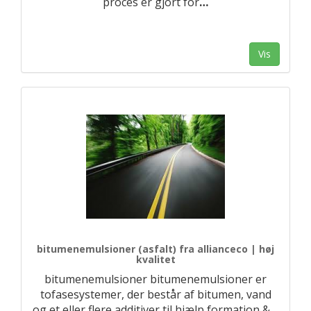
proces er gjort for
…
Vis
bitumenemulsioner (asfalt) fra allianceco | høj
kvalitet
bitumenemulsioner bitumenemulsioner er
tofasesystemer, der består af bitumen, vand
og et eller flere additiver til hjælp formation &
…