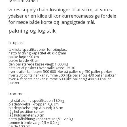
lønsom vækst
vores supply chain-løsninger til at sikre, at vores
ydelser er en kilde til konkurrencemæssige fordele
for møde både korte og langsigtede mål.
pakning og logistik
bituplast
tekniske specifikationer for bituplast
netto fyldning kapacitet 40 kilogram
pakke højde 90 cm
pakke brede 43 cm
den palleterede kasse vægt: 1.000 kg
antallet af pakker i hver palle kasse: 25 30
hver trailer kan bære 500 600 ikke på paller og 450 paller pakker
hver 20ft container kan rumme 500 ikke paller og 430 paller pakker
hver 40ft container kan rumme 600 ikke paller og 490 500 paller
pakker
tromme
nyt stål tromle specifikation 180 kg
pladetykkelse (kroppen) 0,6 cm
pladetykkelse (top & bund) 0,6 cm
låg hul position center
låg huldiameter 20 cm
netto påfyldning kapacitet 182,5 ± 2,5 kg
tomme tromle vægt 9,5 ± 0,2 kg
højde 100 cm