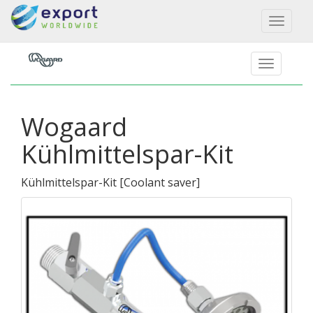
Toggl
naviga
Wogaard
Kühlmittelspar-Kit
Kühlmittelspar-Kit
[
Coolant saver
]