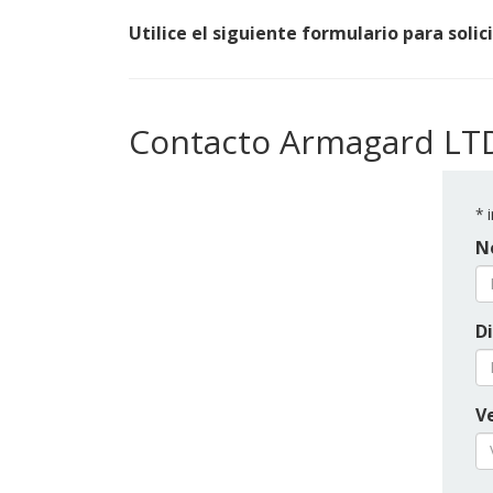
Utilice el siguiente formulario para solic
Contacto Armagard LT
*
i
N
Di
Ve