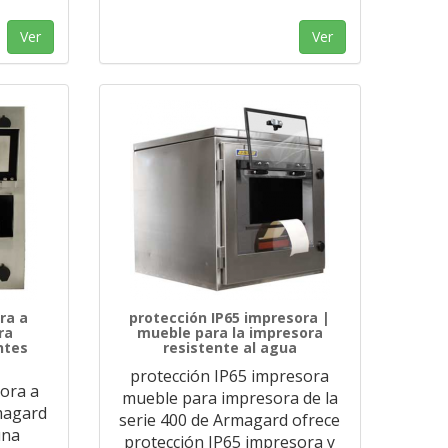
Ver
Ver
ra a
protección IP65 impresora |
ra
mueble para la impresora
ntes
resistente al agua
protección IP65 impresora
sora a
mueble para impresora de la
magard
serie 400 de Armagard ofrece
una
protección IP65 impresora y