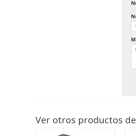
N
N
M
Ver otros productos d