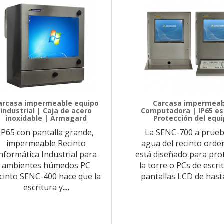
arcasa impermeable equipo
Carcasa impermeab
industrial | Caja de acero
Computadora | IP65 e
inoxidable | Armagard
Protección del equ
IP65 con pantalla grande,
La SENC-700 a prueb
impermeable Recinto
agua del recinto ord
nformática Industrial para
está diseñado para pro
ambientes húmedos PC
la torre o PCs de escri
cinto SENC-400 hace que la
pantallas LCD de hast
escritura y
…