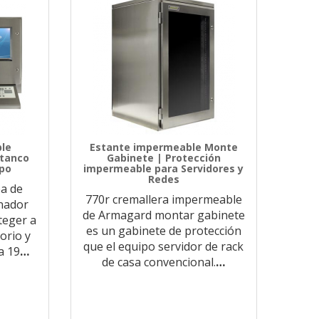
le
Estante impermeable Monte
stanco
Gabinete | Protección
ipo
impermeable para Servidores y
Redes
a de
770r cremallera impermeable
enador
de Armagard montar gabinete
teger a
es un gabinete de protección
torio y
que el equipo servidor de rack
a 19
…
de casa convencional.
…