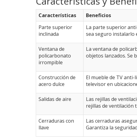
Características y Benef
Características
Beneficios
Parte superior
La parte superior anti-
inclinada
sea seguro instalarlo
Ventana de
La ventana de policarb
policarbonato
objetos lanzados. Se b
irrompible
Construcción de
El mueble de TV anti-l
acero dulce
televisor en ubicacione
Salidas de aire
Las rejillas de ventil
rejillas de ventilació
Cerraduras con
Las cerraduras asegura
llave
Garantiza la seguridad