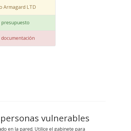
to Armagard LTD
ar presupuesto
ar documentación
n personas vulnerables
o en la pared. Utilice el gabinete para