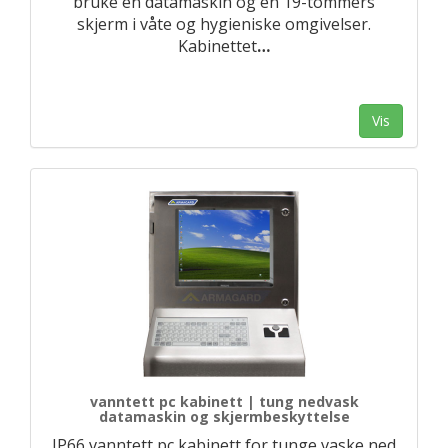
bruke en datamaskin og en 19-tommers
skjerm i våte og hygieniske omgivelser.
Kabinettet
…
Vis
vanntett pc kabinett | tung nedvask
datamaskin og skjermbeskyttelse
IP66 vanntett pc kabinett for tunge vaske ned