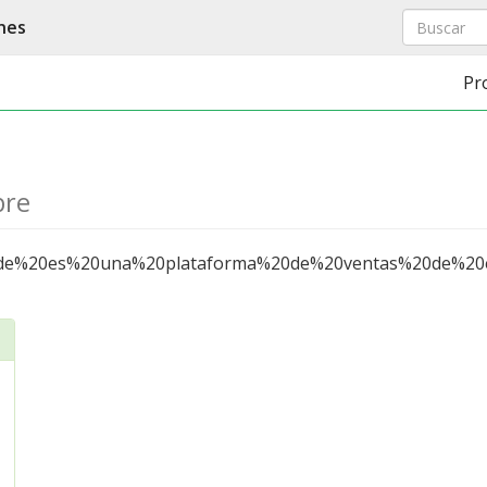
nes
Pr
bre
e%20es%20una%20plataforma%20de%20ventas%20de%20e