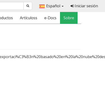
Español
Iniciar sesión
oductos
Artículoss
e-Docs
Sobre
xportaci%C3%B3n%20basado%20en%20la%20nube%20desar