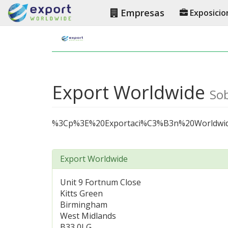
Empresas
Exposicio
Export Worldwide
So
%3Cp%3E%20Exportaci%C3%B3n%20Worldwid
Export Worldwide
Unit 9 Fortnum Close
Kitts Green
Birmingham
West Midlands
B33 0LG