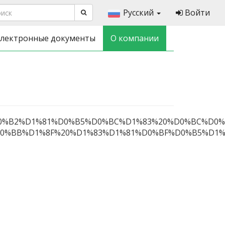
Русский
Войти
лектронные документы
О компании
D0%B2%D1%81%D0%B5%D0%BC%D1%83%20%D0%BC%D0
%BB%D1%8F%20%D1%83%D1%81%D0%BF%D0%B5%D1%