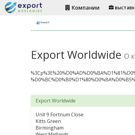
Компании
выставк
Export Worldwide
О 
%3Cp%3E%20%D0%AD%D0%BA%D1%81%D0
%D0%BC%D0%B0%D1%80%D0%BA%D0%B5%
Export Worldwide
Unit 9 Fortnum Close
Kitts Green
Birmingham
West Midlands