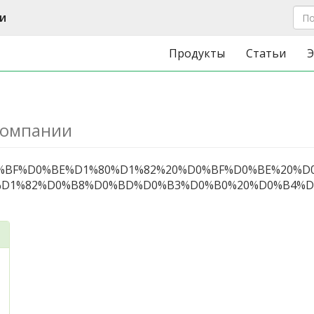
и
Продукты
Статьи
Э
компании
%BF%D0%BE%D1%80%D1%82%20%D0%BF%D0%BE%20%
D1%82%D0%B8%D0%BD%D0%B3%D0%B0%20%D0%B4%D0