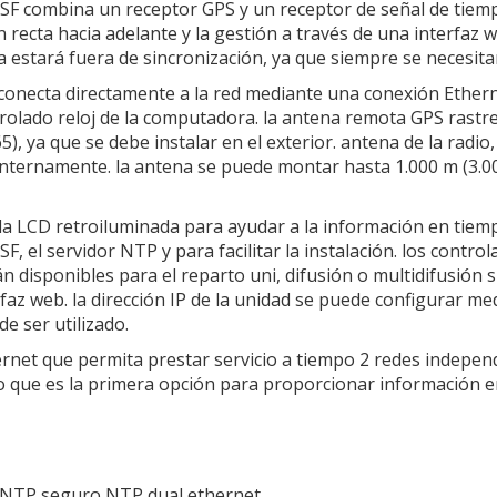
SF combina un receptor GPS y un receptor de señal de tiem
 recta hacia adelante y la gestión a través de una interfaz 
ca estará fuera de sincronización, ya que siempre se necesit
conecta directamente a la red mediante una conexión Etherne
olado reloj de la computadora. la antena remota GPS rastre
5), ya que se debe instalar en el exterior. antena de la radio
ternamente. la antena se puede montar hasta 1.000 m (3.000 
a LCD retroiluminada para ayudar a la información en tiemp
, el servidor NTP y para facilitar la instalación. los contro
n disponibles para el reparto uni, difusión o multidifusión 
rfaz web. la dirección IP de la unidad se puede configurar m
e ser utilizado.
rnet que permita prestar servicio a tiempo 2 redes indepe
lo que es la primera opción para proporcionar información 
or NTP seguro NTP dual ethernet