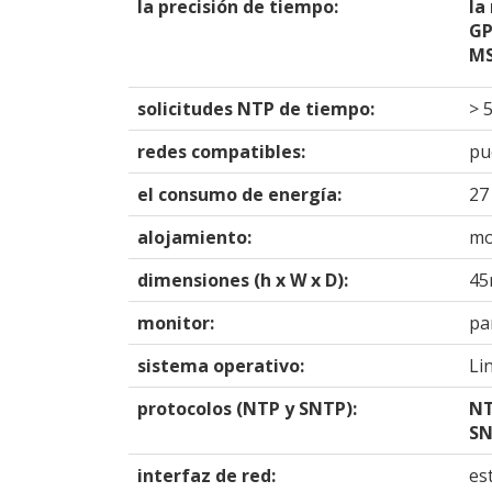
la precisión de tiempo:
la
GP
MS
solicitudes NTP de tiempo:
> 
redes compatibles:
pu
el consumo de energía:
27
alojamiento:
mo
dimensiones (h x W x D):
45
monitor:
pa
sistema operativo:
Li
protocolos (NTP y SNTP):
NT
SN
interfaz de red:
es