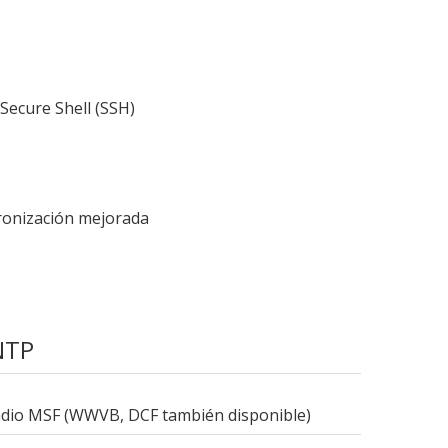
Secure Shell (SSH)
cronización mejorada
 NTP
radio MSF (WWVB, DCF también disponible)