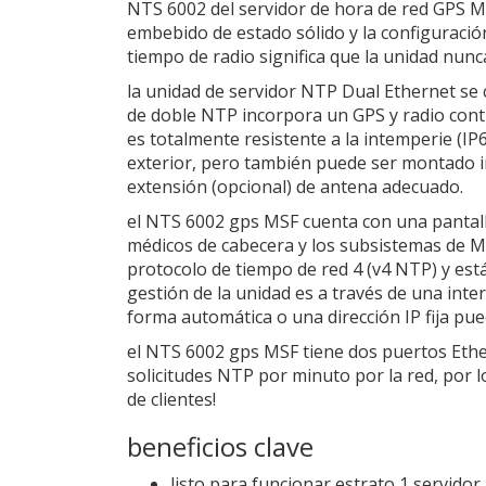
NTS 6002 del servidor de hora de red GPS M
embebido de estado sólido y la configuración
tiempo de radio significa que la unidad nun
la unidad de servidor NTP Dual Ethernet se 
de doble NTP incorpora un GPS y radio contr
es totalmente resistente a la intemperie (IP6
exterior, pero también puede ser montado in
extensión (opcional) de antena adecuado.
el NTS 6002 gps MSF cuenta con una pantall
médicos de cabecera y los subsistemas de MSF
protocolo de tiempo de red 4 (v4 NTP) y está
gestión de la unidad es a través de una inte
forma automática o una dirección IP fija pued
el NTS 6002 gps MSF tiene dos puertos Ethe
solicitudes NTP por minuto por la red, por 
de clientes!
beneficios clave
listo para funcionar estrato 1 servid