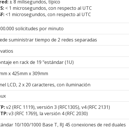
 red:
± 8 milisegundos, típico
S:
<
1 microsegundos, con respecto al UTC
F:
<1 microsegundos, con respecto al UTC
500.000 solicitudes por minuto
ede suministrar tiempo de 2 redes separadas
 vatios
ntaje en rack de 19 "estándar (1U)
mm x 425mm x 309mm
nel LCD, 2 x 20 caracteres, con iluminación
nux
P:
v2 (RFC 1119), versión 3 (RFC1305), v4 (RFC 2131)
TP:
v3 (RFC 1769), la versión 4 (RFC 2030)
tándar 10/100/1000 Base T, RJ 45 conexiones de red duales