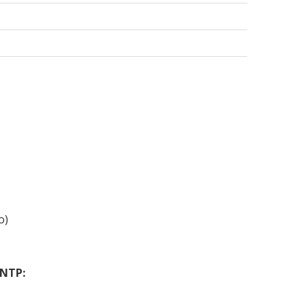
o)
 NTP: