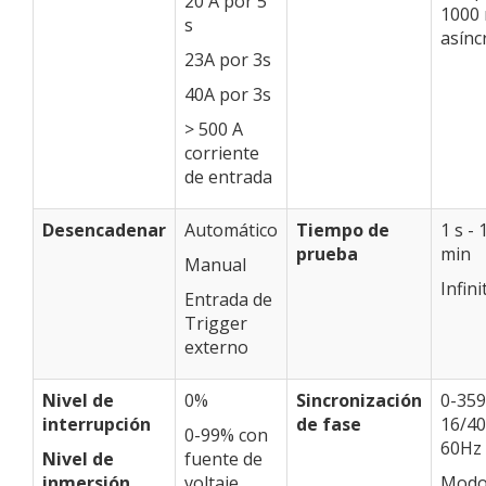
20 A por 5
1000
s
asínc
23A por 3s
40A por 3s
> 500 A
corriente
de entrada
Desencadenar
Automático
Tiempo de
1 s -
prueba
min
Manual
Infini
Entrada de
Trigger
externo
Nivel de
0%
Sincronización
0-359
interrupción
de fase
16/40
0-99% con
60Hz
Nivel de
fuente de
inmersión
voltaje
Mod