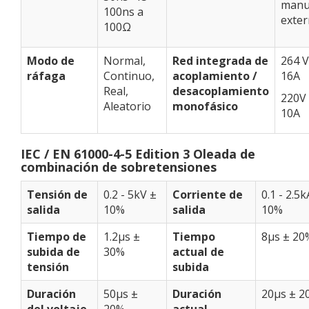
manu
100ns a
exte
100Ω
Modo de
Normal,
Red integrada de
264 V
ráfaga
Continuo,
acoplamiento /
16A
Real,
desacoplamiento
220V 
Aleatorio
monofásico
10A
IEC / EN 61000-4-5 Edition 3 Oleada de
combinación de sobretensiones
Tensión de
0.2 - 5kV ±
Corriente de
0.1 - 2.5k
salida
10%
salida
10%
Tiempo de
1.2μs ±
Tiempo
8μs ± 20
subida de
30%
actual de
tensión
subida
Duración
50μs ±
Duración
20μs ± 2