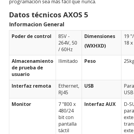
programación sea más fácil que nunca.
Datos técnicos AXOS 5
Informacion General
Poder de control
85V -
Dimensiones
19 "
264V, 50
18 x
(WXHXD)
/ 60Hz
Almacenamiento
Ilimitado
Peso
25k
de prueba de
usuario
Interfaz remota
Ethernet,
USB
Par
RJ45
USB
Monitor
7 "800 x
Interfaz AUX
D-SU
480/24
par
bit con
exte
pantalla
tra
táctil
exte