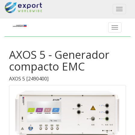
Toggl
naviga
AXOS 5 - Generador
compacto EMC
AXOS 5
[
2490400
]