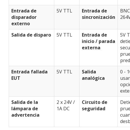
Entrada de
5V TTL
Entrada de
BNC,
disparador
sincronización
264
externo
Salida de disparo
5V TTL
Entrada de
5V T
inicio / parada
deti
externa
secu
pru
pred
Entrada fallada
5V TTL
Salida
0 - 
EUT
analógica
usar
opci
exte
Salida de la
2 x 24V /
Circuito de
Deti
lámpara de
1A DC
seguridad
pru
advertencia
cuan
des