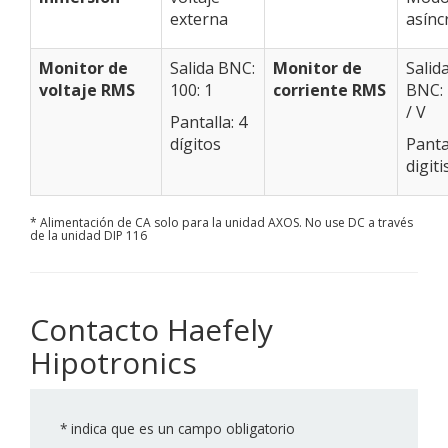
externa
asínc
Monitor de
Salida BNC:
Monitor de
Salid
voltaje RMS
100: 1
corriente RMS
BNC: 
/ V
Pantalla: 4
dígitos
Pantal
digiti
* Alimentación de CA solo para la unidad AXOS. No use DC a través
de la unidad DIP 116
Contacto Haefely
Hipotronics
*
indica que es un campo obligatorio