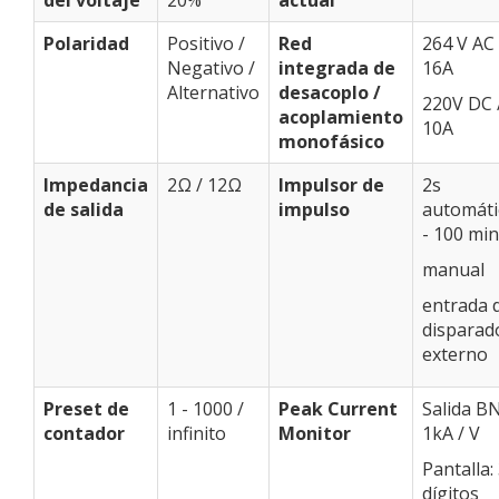
del voltaje
20%
actual
Polaridad
Positivo /
Red
264 V AC 
Negativo /
integrada de
16A
Alternativo
desacoplo /
220V DC 
acoplamiento
10A
monofásico
Impedancia
2Ω / 12Ω
Impulsor de
2s
de salida
impulso
automáti
- 100 min
manual
entrada 
disparad
externo
Preset de
1 - 1000 /
Peak Current
Salida B
contador
infinito
Monitor
1kA / V
Pantalla:
dígitos