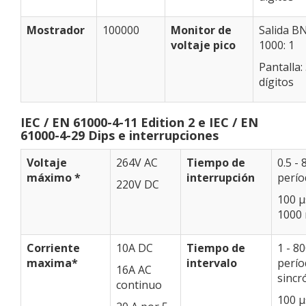
Mostrador
100000
Monitor de
Salida B
voltaje pico
1000: 1
Pantalla:
dígitos
IEC / EN 61000-4-11 Edition 2 e IEC / EN
61000-4-29 Dips e interrupciones
Voltaje
264V AC
Tiempo de
0.5 - 
máximo *
interrupción
perío
220V DC
100 μ
1000
Corriente
10A DC
Tiempo de
1 - 8
maxima*
intervalo
perí
16A AC
sincr
continuo
100 μ