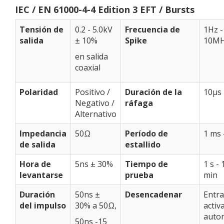
IEC / EN 61000-4-4 Edition 3 EFT / Bursts
Tensión de
0.2 - 5.0kV
Frecuencia de
1Hz -
salida
± 10%
Spike
10M
en salida
coaxial
Polaridad
Positivo /
Duración de la
10μs 
Negativo /
ráfaga
Alternativo
Impedancia
50Ω
Período de
1 ms 
de salida
estallido
Hora de
5ns ± 30%
Tiempo de
1 s -
levantarse
prueba
min
Duración
50ns ±
Desencadenar
Entra
del impulso
30% a 50Ω,
activ
autom
50ns -15