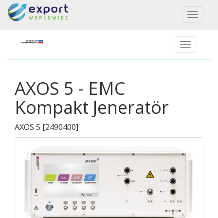
Toggl
naviga
AXOS 5 - EMC
Kompakt Jeneratör
AXOS 5
[
2490400
]