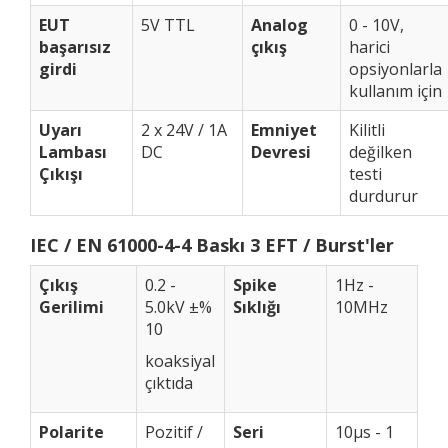
EUT
5V TTL
Analog
0 - 10V,
başarısız
çıkış
harici
girdi
opsiyonlarla
kullanım için
Uyarı
2 x 24V / 1A
Emniyet
Kilitli
Lambası
DC
Devresi
değilken
Çıkışı
testi
durdurur
IEC / EN 61000-4-4 Baskı 3 EFT / Burst'ler
Çıkış
0.2 -
Spike
1Hz -
Gerilimi
5.0kV ±%
Sıklığı
10MHz
10
koaksiyal
çıktıda
Polarite
Pozitif /
Seri
10μs - 1