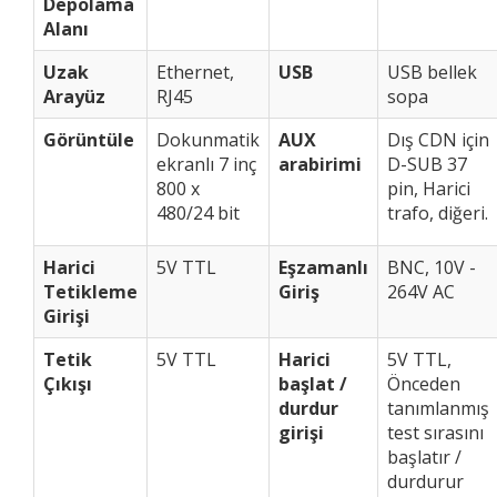
Depolama
Alanı
Uzak
Ethernet,
USB
USB bellek
Arayüz
RJ45
sopa
Görüntüle
Dokunmatik
AUX
Dış CDN için
ekranlı 7 inç
arabirimi
D-SUB 37
800 x
pin, Harici
480/24 bit
trafo, diğeri.
Harici
5V TTL
Eşzamanlı
BNC, 10V -
Tetikleme
Giriş
264V AC
Girişi
Tetik
5V TTL
Harici
5V TTL,
Çıkışı
başlat /
Önceden
durdur
tanımlanmış
girişi
test sırasını
başlatır /
durdurur