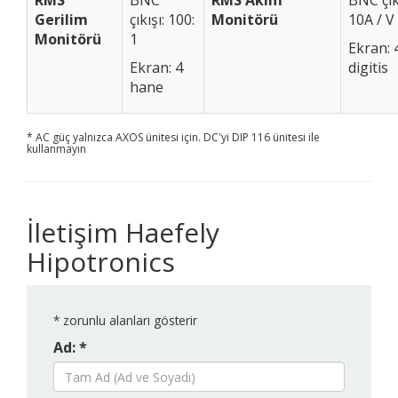
RMS
BNC
RMS Akım
BNC çıkı
Gerilim
çıkışı: 100:
Monitörü
10A / V
Monitörü
1
Ekran: 
Ekran: 4
digitis
hane
* AC güç yalnızca AXOS ünitesi için. DC'yi DIP 116 ünitesi ile
kullanmayın
İletişim Haefely
Hipotronics
*
zorunlu alanları gösterir
Ad: *