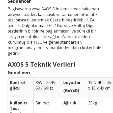
Sequencer
Bilgisayarda veya AXOS 5'in kendisinde saklanan
bireysel testler, karmaşık ve tamamen otomatik
test sırası oluşturmak üzere birleştirilebilir. Bu
özellik, Dalgalanma, EFT / Burst ve Voltaj Dips
testlerinin birbirine bağlanmasını ve sürekli bir
sırayla yürütülmesini sağlar. Zaten önceden
kurulmuş olan IEC ve genel standartlar,
programlamayı her zamankinden daha kolay hale
getirir.
AXOS 5 Teknik Verileri
Genel veri
Kontrol
85V - 264V,
boyutlar
19 "/ 4U - 45
gücü
50 / 60Hz
x 18 x 49 cm
(GxYxD)
Kullanıcı
Sınırsız
Ağırlık
25kg
Test