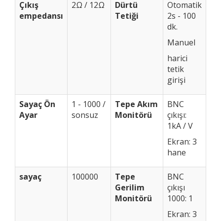
Çıkış
2Ω / 12Ω
Dürtü
Otomatik
empedansı
Tetiği
2s - 100
dk.
Manuel
harici
tetik
girişi
Sayaç Ön
1 - 1000 /
Tepe Akım
BNC
Ayar
sonsuz
Monitörü
çıkışı:
1kA / V
Ekran: 3
hane
sayaç
100000
Tepe
BNC
Gerilim
çıkışı
Monitörü
1000: 1
Ekran: 3