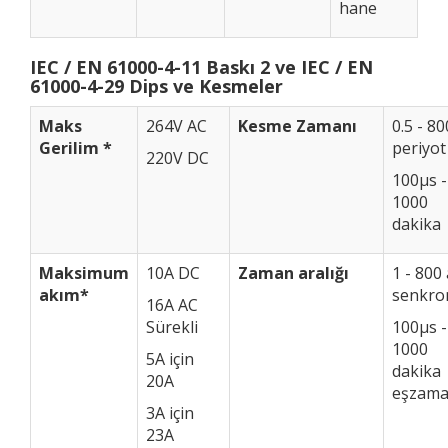
hane
IEC / EN 61000-4-11 Baskı 2 ve IEC / EN
61000-4-29 Dips ve Kesmeler
Maks
264V AC
Kesme Zamanı
0.5 - 80
Gerilim *
periyot
220V DC
100μs -
1000
dakika
Maksimum
10A DC
Zaman aralığı
1 - 800
akım*
senkro
16A AC
Sürekli
100μs -
1000
5A için
dakika
20A
eşzama
3A için
23A