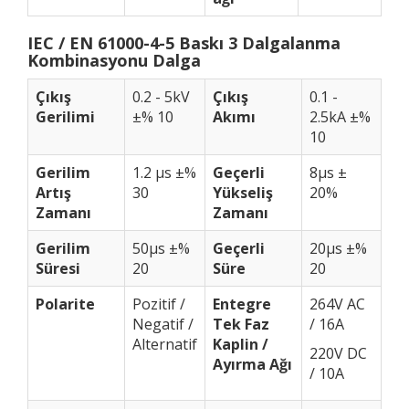
IEC / EN 61000-4-5 Baskı 3 Dalgalanma
Kombinasyonu Dalga
Çıkış
0.2 - 5kV
Çıkış
0.1 -
Gerilimi
±% 10
Akımı
2.5kA ±%
10
Gerilim
1.2 μs ±%
Geçerli
8μs ±
Artış
30
Yükseliş
20%
Zamanı
Zamanı
Gerilim
50μs ±%
Geçerli
20μs ±%
Süresi
20
Süre
20
Polarite
Pozitif /
Entegre
264V AC
Negatif /
Tek Faz
/ 16A
Alternatif
Kaplin /
220V DC
Ayırma Ağı
/ 10A