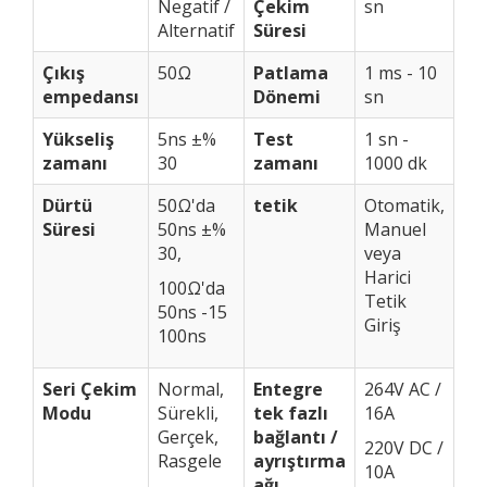
Negatif /
Çekim
sn
Alternatif
Süresi
Çıkış
50Ω
Patlama
1 ms - 10
empedansı
Dönemi
sn
Yükseliş
5ns ±%
Test
1 sn -
zamanı
30
zamanı
1000 dk
Dürtü
50Ω'da
tetik
Otomatik,
Süresi
50ns ±%
Manuel
30,
veya
Harici
100Ω'da
Tetik
50ns -15
Giriş
100ns
Seri Çekim
Normal,
Entegre
264V AC /
Modu
Sürekli,
tek fazlı
16A
Gerçek,
bağlantı /
220V DC /
Rasgele
ayrıştırma
10A
ağı