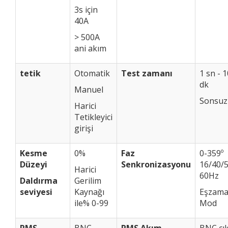
3s için
40A
> 500A
ani akım
tetik
Otomatik
Test zamanı
1 sn - 
dk
Manuel
Sonsuz
Harici
Tetikleyici
girişi
Kesme
0%
Faz
0-359º
Düzeyi
Senkronizasyonu
16/40/5
Harici
60Hz
Daldırma
Gerilim
seviyesi
Kaynağı
Eşzama
ile% 0-99
Mod