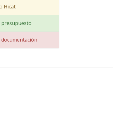
o Hicat
ar presupuesto
ar documentación