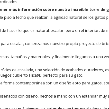
ordinados
ner más información sobre nuestra increíble torre de g
 piso a techo que realzan la agilidad natural de los gatos pa
de hacer lo que es natural: escalar, pero en el interior, de
s para escalar, comenzamos nuestro propio proyecto de bric
mas, tamaños y materiales, y finalmente llegamos a una ve
ficies de escalada, una selección de acabados duraderos, es
e juegos cubierto Hicat® perfecto para su gato.
a forma contemporánea con un diseño apto para gatos, son 
diseñados con diseño, hechos a mano con un estándar muy alt
es para ver qué piensan los gatos de nuestros escaladores de 