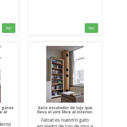
Ver
Ver
 gatos
Gato escalador de lujo que
e al
lleva el aire libre al interior.
Fatcat es nuestro gato
derno
escalador de lujo de piso a