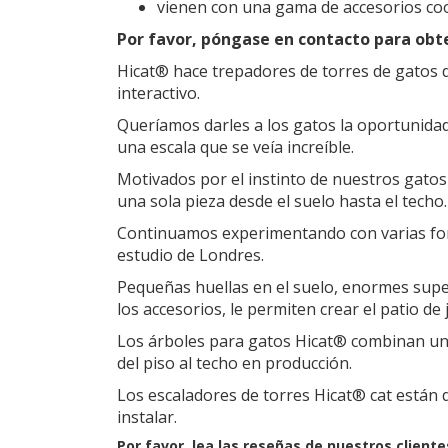
vienen con una gama de accesorios co
Por favor, póngase en contacto para obte
Hicat® hace trepadores de torres de gatos de
interactivo.
Queríamos darles a los gatos la oportunidad 
una escala que se veía increíble.
Motivados por el instinto de nuestros gato
una sola pieza desde el suelo hasta el techo.
Continuamos experimentando con varias for
estudio de Londres.
Pequeñas huellas en el suelo, enormes super
los accesorios, le permiten crear el patio d
Los árboles para gatos Hicat® combinan un
del piso al techo en producción.
Los escaladores de torres Hicat® cat están 
instalar.
Por favor, lea las reseñas de nuestros client