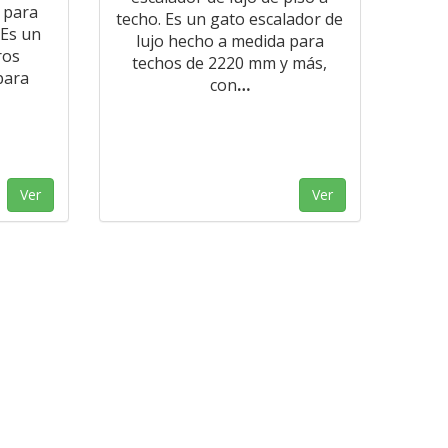
 para
techo. Es un gato escalador de
 Es un
lujo hecho a medida para
ros
techos de 2220 mm y más,
para
con
…
Ver
Ver