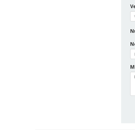
Ve
N
N
M