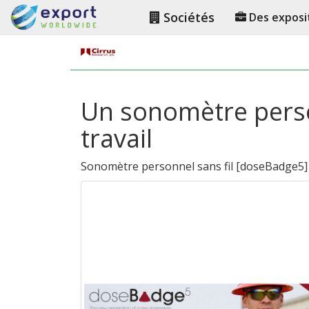
Sociétés
Des exposi
Un sonomètre person
travail
Sonomètre personnel sans fil
[
doseBadge5
]