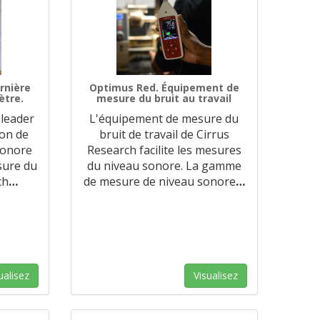
rnière
Optimus Red. Équipement de
ètre.
mesure du bruit au travail
 leader
L'équipement de mesure du
ion de
bruit de travail de Cirrus
sonore
Research facilite les mesures
sure du
du niveau sonore. La gamme
ch
…
de mesure de niveau sonore
…
ualisez
Visualisez