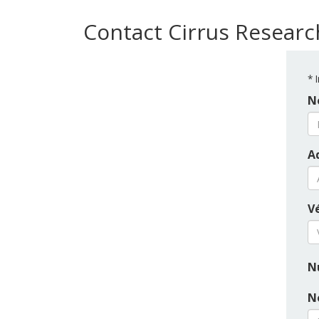
Contact Cirrus Researc
*
I
N
A
Vé
N
N