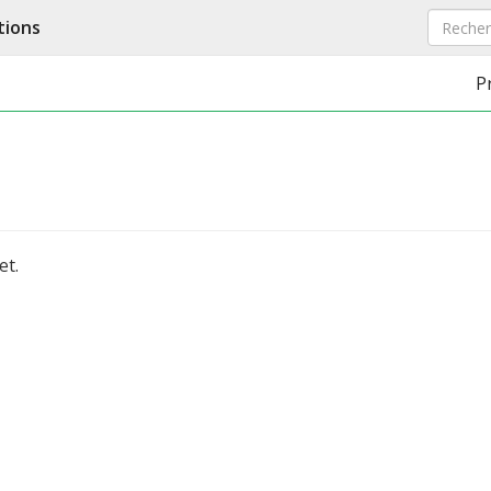
tions
P
et.