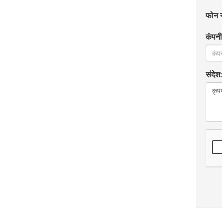
फोन न
कंपनी
संदेश