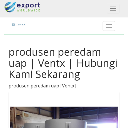
Toggl
naviga
produsen peredam
uap | Ventx | Hubungi
Kami Sekarang
produsen peredam uap
[
Ventx
]