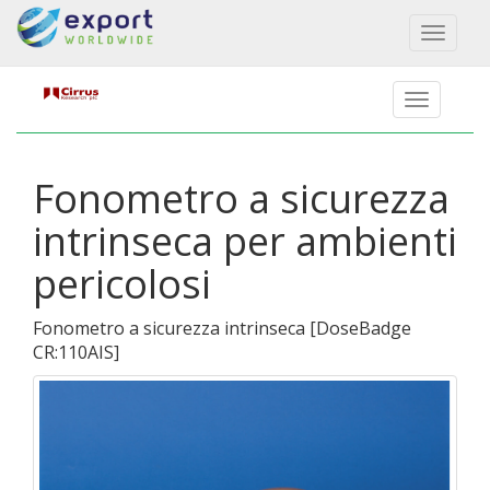
Toggl
naviga
Fonometro a sicurezza
intrinseca per ambienti
pericolosi
Fonometro a sicurezza intrinseca
[
DoseBadge
CR:110AIS
]