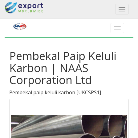
Toggl
naviga
Pembekal Paip Keluli
Karbon | NAAS
Corporation Ltd
Pembekal paip keluli karbon
[
UKCSPS1
]