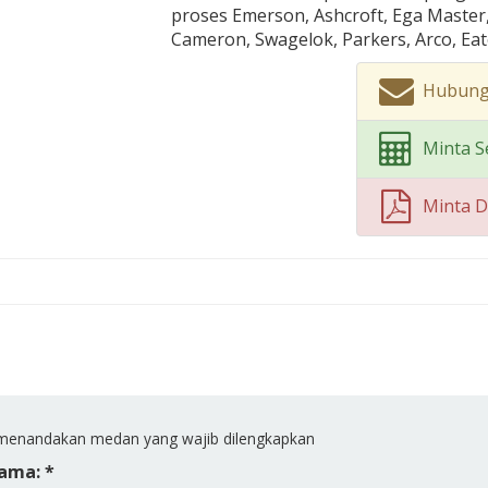
proses Emerson, Ashcroft, Ega Master, F
Cameron, Swagelok, Parkers, Arco, Eato
Hubung
Minta S
Minta 
enandakan medan yang wajib dilengkapkan
ama: *