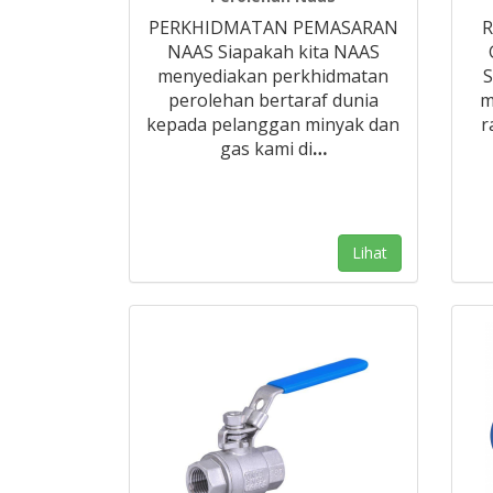
PERKHIDMATAN PEMASARAN
R
NAAS Siapakah kita NAAS
menyediakan perkhidmatan
S
perolehan bertaraf dunia
m
kepada pelanggan minyak dan
r
gas kami di
…
Lihat