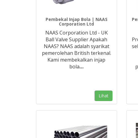
Pembekal Injap Bola | NAAS
Pe
Corporation Ltd
NAAS Corporation Ltd - UK
Ball Valve Supplier Apakah
Pr
NAAS? NAAS adalah syarikat
se
pemerolehan British terkenal.
Kami membekalkan injap
bola
…
p
Lihat