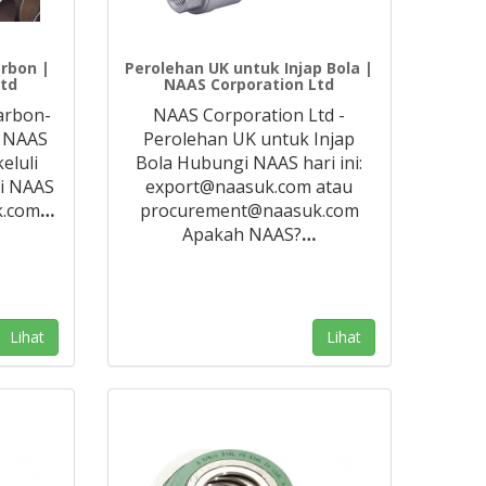
arbon |
Perolehan UK untuk Injap Bola |
Ltd
NAAS Corporation Ltd
karbon-
NAAS Corporation Ltd -
d NAAS
Perolehan UK untuk Injap
eluli
Bola Hubungi NAAS hari ini:
i NAAS
export@naasuk.com atau
k.com
…
procurement@naasuk.com
Apakah NAAS?
…
Lihat
Lihat