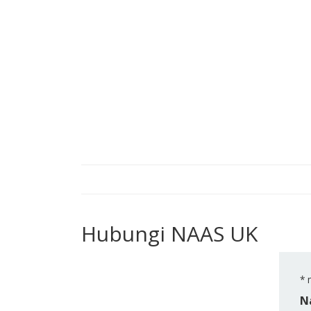
Hubungi NAAS UK
*
m
N