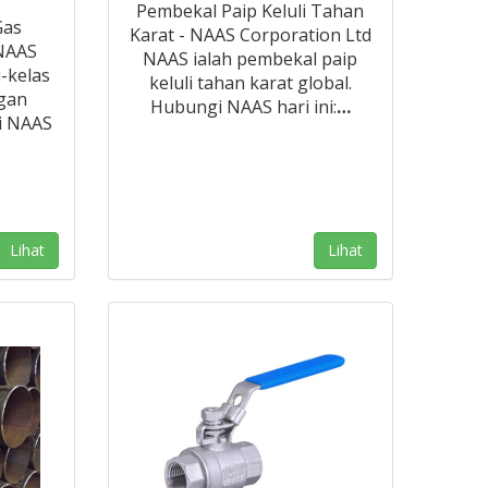
Pembekal Paip Keluli Tahan
Gas
Karat - NAAS Corporation Ltd
NAAS
NAAS ialah pembekal paip
-kelas
keluli tahan karat global.
ggan
Hubungi NAAS hari ini:
…
i NAAS
Lihat
Lihat