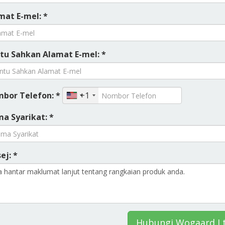
mat E-mel: *
tu Sahkan Alamat E-mel: *
bor Telefon: *
+1
a Syarikat: *
ej: *
Hubungi Wogaard L