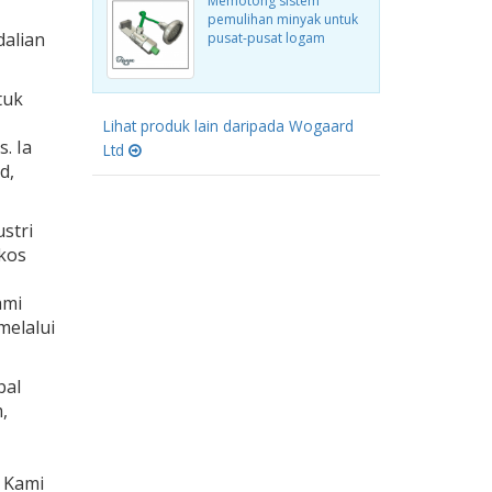
Memotong sistem
pemulihan minyak untuk
alian
pusat-pusat logam
tuk
Lihat produk lain daripada Wogaard
. Ia
Ltd
d,
stri
kos
ami
elalui
bal
,
 Kami