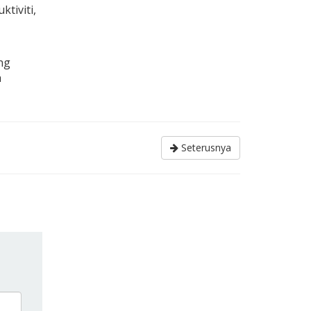
tiviti,
ng
h
Seterusnya