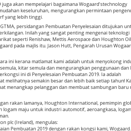
 juga akan mempelajari bagaimana Wogaard'stechnology
emudahan keseluruhan, mengurangkan permintaan pengend
 yang lebih tinggi.
 & GTMA, persidangan Pembuatan Penyelesaian ditujukan un
rkilangan. Inilah yang sangat penting mengenai teknologi
rikat seperti Renishaw, Mettis Aerospace dan Houghton Oils
gaard pada majlis itu. Jason Hutt, Pengarah Urusan Wogaar
ara ini kerana matlamat kami adalah untuk menyokong indu
semula, kitar semula dan mengurangkan penggunaan dan 
erkongsi ini di Penyelesaian Pembuatan 2019. Ia adalah
 melihatnya semakin besar dan lebih baik setiap tahun! K
dapat menangkap pelanggan dan membuat sambungan baru m
an rakan lamanya, Houghton International, pemimpin glo
 logam maju untuk industri automotif, aeroangkasa, logam
man.
n plc (Ireland), mengulas:
ian Pembuatan 2019 dengan rakan kongsi kami, Wogaard.