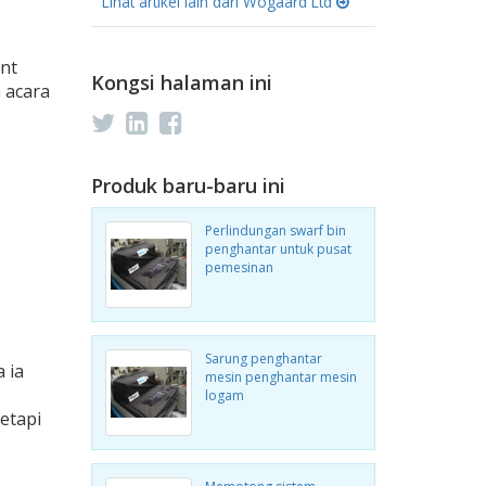
Lihat artikel lain dari Wogaard Ltd
nt
Kongsi halaman ini
 acara
Produk baru-baru ini
Perlindungan swarf bin
penghantar untuk pusat
pemesinan
Sarung penghantar
 ia
mesin penghantar mesin
logam
etapi