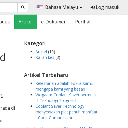
Bahasa Melayu
Log masuk
oduk
Artikel
e-Dokumen
Perihal
Kategori
Artikel
(10)
nd
Kajian kes
(3)
Artikel Terbaharu
Kelestarian adalah Fokus kami,
mengapa kami yang besar!
Wogaard Coolant Saver bermula
g,
di Teknologi Progresif
Coolant Saver Technology
rada di
menyediakan plat penuh manfaat
- Cook Compression
i