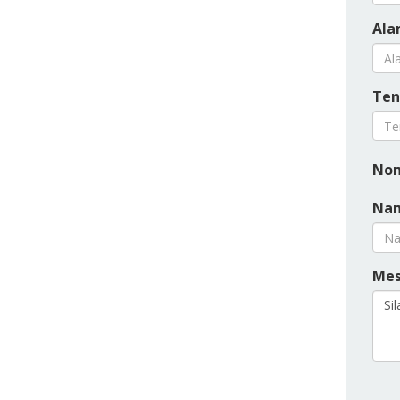
Ala
Ten
Nom
Nam
Mes