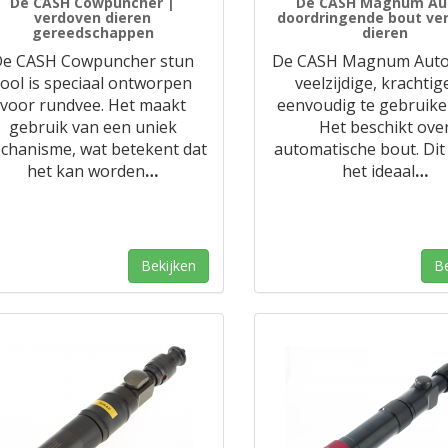
De CASH Cowpuncher |
De CASH Magnum Au
verdoven dieren
doordringende bout ve
gereedschappen
dieren
De CASH Cowpuncher stun
De CASH Magnum Auto 
tool is speciaal ontworpen
veelzijdige, krachtig
voor rundvee. Het maakt
eenvoudig te gebruiken
gebruik van een uniek
Het beschikt ove
chanisme, wat betekent dat
automatische bout. Di
het kan worden
…
het ideaal
…
Bekijken
Be