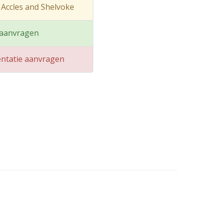
 Accles and Shelvoke
 aanvragen
ntatie aanvragen