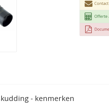
Contact
Offerte
Docume
skudding - kenmerken