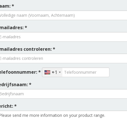
aam: *
mailadres: *
-mailadres controleren: *
elefoonnummer: *
+1
edrijfsnaam: *
richt: *