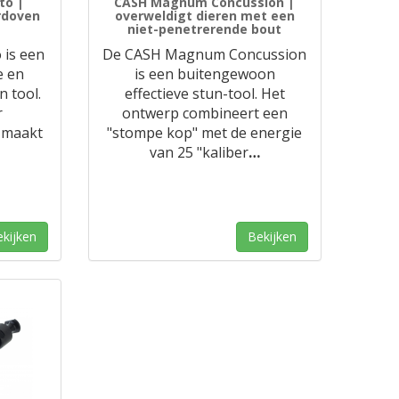
to |
CASH Magnum Concussion |
rdoven
overweldigt dieren met een
niet-penetrerende bout
is een
De CASH Magnum Concussion
e en
is een buitengewoon
 tool.
effectieve stun-tool. Het
r
ontwerp combineert een
t maakt
"stompe kop" met de energie
van 25 "kaliber
…
kijken
Bekijken