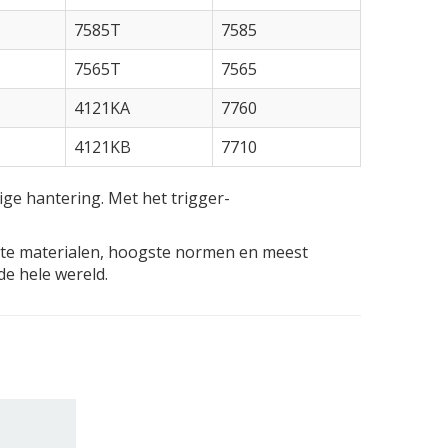
7585T
7585
7565T
7565
4121KA
7760
4121KB
7710
ge hantering. Met het trigger-
ste materialen, hoogste normen en meest
de hele wereld.