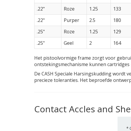
.22"
Roze
1.25
133
.22"
Purper
2.5
180
.25"
Roze
1.25
129
.25"
Geel
2
164
Het pistoolvormige frame zorgt voor gebru
ontstekingsmechanisme kunnen cartridges 
De CASH Speciale Harsingskudding wordt ve
precieze toleranties. Het beproefde ontwerp
Contact Accles and She
*
G