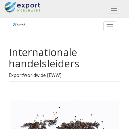
Toggl
naviga
Internationale
handelsleiders
ExportWorldwide
[
EWW
]