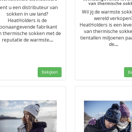
van thermische sok
ent u een distributeur van
Wil jij de warmste sok
sokken in uw land?
wereld verkopen
HeatHolders is de
HeatHolders is een leve
toonaangevende fabrikant
van thermische sokke
n thermische sokken met de
tientallen miljoenen pa
reputatie de warmste
…
de
…
Bekijken
Be