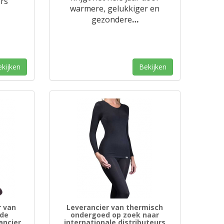
rs
warmere, gelukkiger en
gezondere
…
kijken
Bekijken
r van
Leverancier van thermisch
 de
ondergoed op zoek naar
ancier
internationale distributeurs