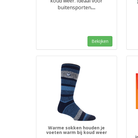
koud weer. Ideaal voor
buitensporten
…
Bekijken
Warme sokken houden je
voeten warm bij koud weer
i