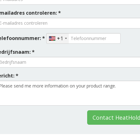
-mailadres controleren: *
elefoonnummer: *
+1
edrijfsnaam: *
richt: *
Contact HeatHol