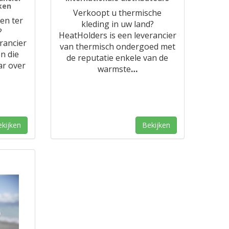
ken
Verkoopt u thermische
ken ter
kleding in uw land?
?
HeatHolders is een leverancier
rancier
van thermisch ondergoed met
n die
de reputatie enkele van de
ar over
warmste
…
kijken
Bekijken