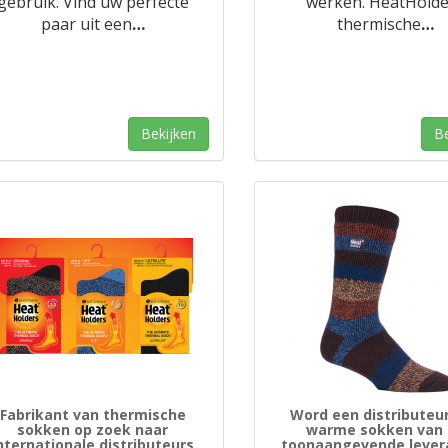
gebruik. Vind uw perfecte
werken. HeatHolde
paar uit een
…
thermische
…
Bekijken
Be
Fabrikant van thermische
Word een distributeu
sokken op zoek naar
warme sokken van
nternationale distributeurs
toonaangevende lever