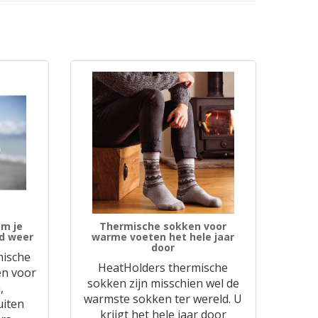
m je
Thermische sokken voor
ud weer
warme voeten het hele jaar
door
mische
HeatHolders thermische
en voor
sokken zijn misschien wel de
,
warmste sokken ter wereld. U
uiten
krijgt het hele jaar door