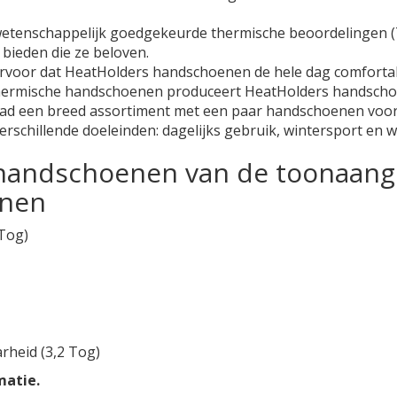
enschappelijk goedgekeurde thermische beoordelingen (To
bieden die ze beloven.
rvoor dat HeatHolders handschoenen de hele dag comfortabe
hermische handschoenen produceert HeatHolders handschoene
ad een breed assortiment met een paar handschoenen voor
rschillende doeleinden: dagelijks gebruik, wintersport en 
handschoenen van de toonaange
enen
Tog)
heid (3,2 Tog)
matie.