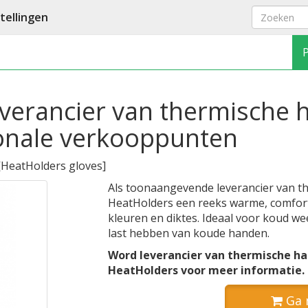
ellingen
verancier van thermische
ionale verkooppunten
[
HeatHolders gloves
]
Als toonaangevende leverancier van 
HeatHolders een reeks warme, comfort
kleuren en diktes. Ideaal voor koud w
last hebben van koude handen.
Word leverancier van thermische h
HeatHolders voor meer informatie.
Ga 