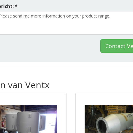
richt: *
Contact V
en van Ventx