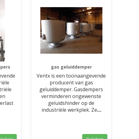
mpers
gas geluiddemper
evende
Ventx is een toonaangevende
riële
producent van gas
riële
geluiddemper. Gasdempers
en
verminderen ongewenste
erlast
geluidshinder op de
industriële werkplek. Ze
…