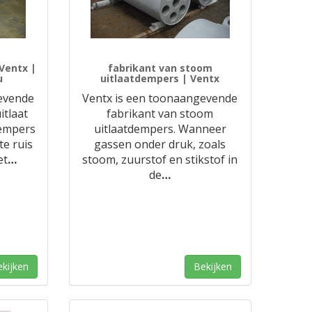
Ventx |
fabrikant van stoom
u
uitlaatdempers | Ventx
evende
Ventx is een toonaangevende
itlaat
fabrikant van stoom
dempers
uitlaatdempers. Wanneer
e ruis
gassen onder druk, zoals
et
…
stoom, zuurstof en stikstof in
de
…
kijken
Bekijken