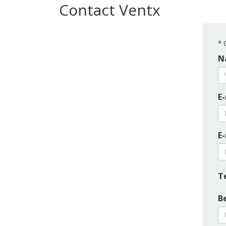
Contact Ventx
*
G
N
E-
E
T
B