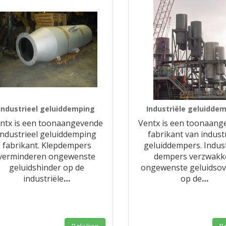
industrieel geluiddemping
Industriële geluidde
ntx is een toonaangevende
Ventx is een toonaang
industrieel geluiddemping
fabrikant van indust
fabrikant. Klepdempers
geluiddempers. Indust
verminderen ongewenste
dempers verzwakk
geluidshinder op de
ongewenste geluidsov
industriële
…
op de
…