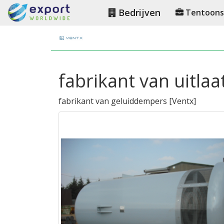
Bedrijven
Tentoonst
fabrikant van uitla
fabrikant van geluiddempers
[
Ventx
]