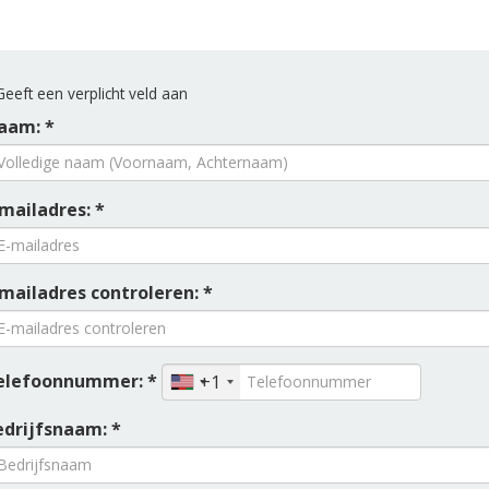
eeft een verplicht veld aan
aam: *
mailadres: *
-mailadres controleren: *
elefoonnummer: *
+1
edrijfsnaam: *