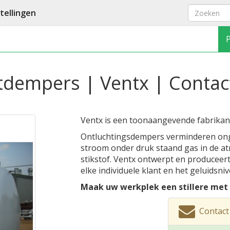
ellingen
atdempers | Ventx | Contac
Ventx is een toonaangevende fabrikant
Ontluchtingsdempers verminderen ong
stroom onder druk staand gas in de at
stikstof. Ventx ontwerpt en produceer
elke individuele klant en het geluidsni
Maak uw werkplek een stillere met 
Contact