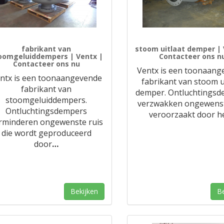
fabrikant van
stoom uitlaat demper | 
oomgeluiddempers | Ventx |
Contacteer ons n
Contacteer ons nu
Ventx is een toonaang
ntx is een toonaangevende
fabrikant van stoom u
fabrikant van
demper. Ontluchtings
stoomgeluiddempers.
verzwakken ongewenst
Ontluchtingsdempers
veroorzaakt door h
rminderen ongewenste ruis
die wordt geproduceerd
door
…
Bekijken
Be