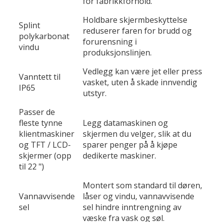
for fabrikkforhold.
Holdbare skjermbeskyttelse
Splint
reduserer faren for brudd og
polykarbonat
forurensning i
vindu
produksjonslinjen.
Vedlegg kan være jet eller press
Vanntett til
vasket, uten å skade innvendig
IP65
utstyr.
Passer de
fleste tynne
Legg datamaskinen og
klientmaskiner
skjermen du velger, slik at du
og TFT / LCD-
sparer penger på å kjøpe
skjermer (opp
dedikerte maskiner.
til 22 ")
Montert som standard til døren,
Vannavvisende
låser og vindu, vannavvisende
sel
sel hindre inntrengning av
væske fra vask og søl.