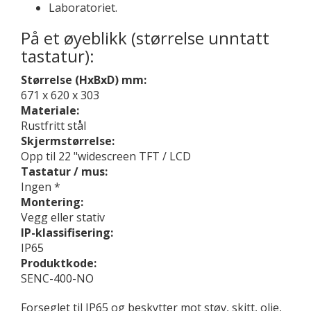
Laboratoriet.
På et øyeblikk (størrelse unntatt
tastatur):
Størrelse (HxBxD) mm:
671 x 620 x 303
Materiale:
Rustfritt stål
Skjermstørrelse:
Opp til 22 "widescreen TFT / LCD
Tastatur / mus:
Ingen *
Montering:
Vegg eller stativ
IP-klassifisering:
IP65
Produktkode:
SENC-400-NO
Forseglet til IP65 og beskytter mot støv, skitt, olje,