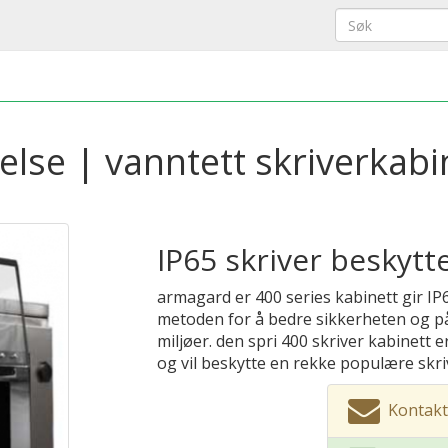
else | vanntett skriverkabi
IP65 skriver beskytt
armagard er 400 series kabinett gir IP
metoden for å bedre sikkerheten og pålit
miljøer. den spri 400 skriver kabinett e
og vil beskytte en rekke populære skriv
Kontak