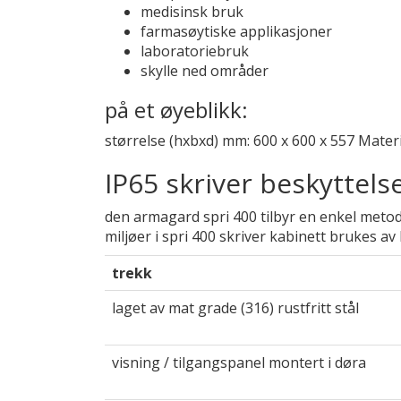
medisinsk bruk
farmasøytiske applikasjoner
laboratoriebruk
skylle ned områder
på et øyeblikk:
størrelse (hxbxd) mm: 600 x 600 x 557 Materia
IP65 skriver beskyttels
den armagard spri 400 tilbyr en enkel metode
miljøer i spri 400 skriver kabinett brukes a
trekk
laget av mat grade (316) rustfritt stål
visning / tilgangspanel montert i døra