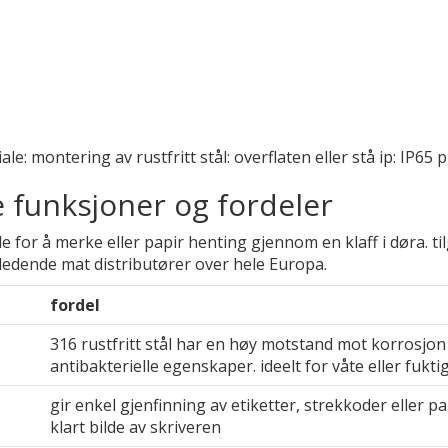
le: montering av rustfritt stål: overflaten eller stå ip: IP65
e funksjoner og fordeler
 for å merke eller papir henting gjennom en klaff i døra. ti
v ledende mat distributører over hele Europa.
fordel
316 rustfritt stål har en høy motstand mot korrosjon o
antibakterielle egenskaper. ideelt for våte eller fukt
gir enkel gjenfinning av etiketter, strekkoder eller pa
klart bilde av skriveren