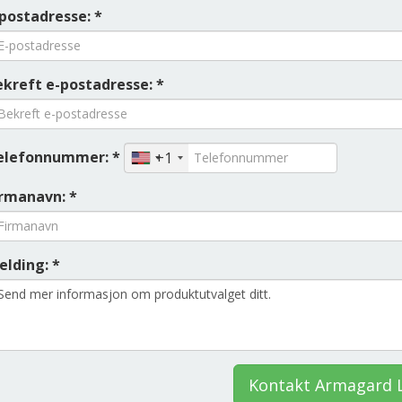
-postadresse: *
ekreft e-postadresse: *
elefonnummer: *
+1
irmanavn: *
elding: *
Kontakt Armagard 