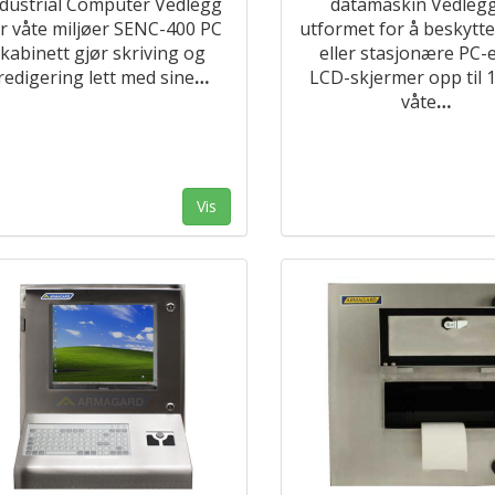
ndustrial Computer Vedlegg
datamaskin Vedlegg
r våte miljøer SENC-400 PC
utformet for å beskytte
kabinett gjør skriving og
eller stasjonære PC-
redigering lett med sine
…
LCD-skjermer opp til 1
våte
…
Vis