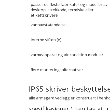
passer de fleste fabrikater og modeller av
desktop, strekkode, termiske eller
etikettskrivere
vannavstøtende sel
interne viften (e)
varmeapparat og air condition moduler
flere monteringsalternativer
IP65 skriver beskyttels
alle armagard vedlegg er konstruert i henho
spesifikasjoner (uten tastatur