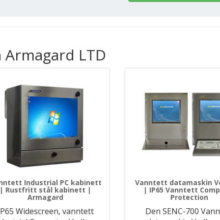
ra Armagard LTD
nntett Industrial PC kabinett
Vanntett datamaskin V
| Rustfritt stål kabinett |
| IP65 Vanntett Comp
Armagard
Protection
IP65 Widescreen, vanntett
Den SENC-700 Vann