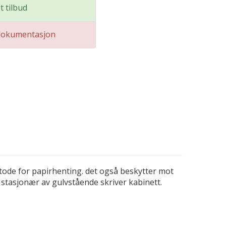
t tilbud
dokumentasjon
metode for papirhenting. det også beskytter mot
n stasjonær av gulvstående skriver kabinett.