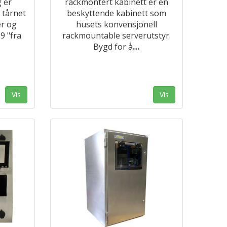
 er
rackmontert kabinett er en
 tårnet
beskyttende kabinett som
er og
husets konvensjonell
9 "fra
rackmountable serverutstyr.
Bygd for å
…
Vis
Vis