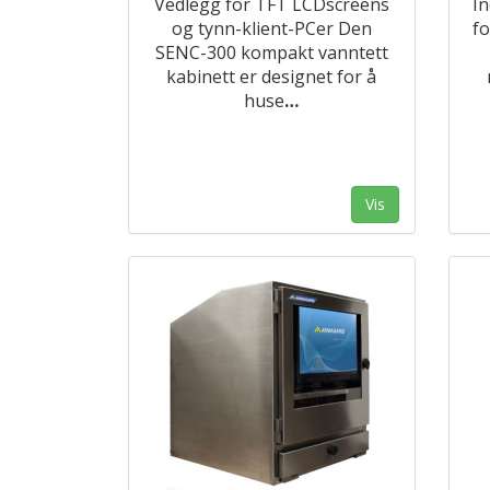
Vedlegg for TFT LCDscreens
I
og tynn-klient-PCer Den
fo
SENC-300 kompakt vanntett
kabinett er designet for å
huse
…
Vis