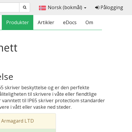
Norsk (bokmål)
Pålogging
Produkter
Artikler
eDocs
Om
nett
else
65 skriver beskyttelse og er den perfekte
eligheten til skrivere i våte eller fiendtlige
r vanntett til IP65 skriver protectiom standarder
ere i vått eller vaske ned steder.
t Armagard LTD