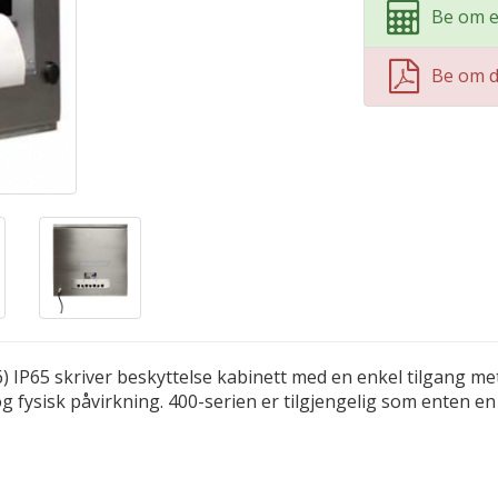
Be om e
Be om 
316) IP65 skriver beskyttelse kabinett med en enkel tilgang 
 og fysisk påvirkning. 400-serien er tilgjengelig som enten e