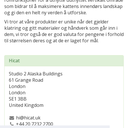
romfunksjoner for å utnytte uutnyttet vertikalt område
som bidrar til å maksimere kattens innendørs landskap
og gi den en helt ny verden å utforske.
Vi tror at våre produkter er unike når det gjelder
klatring og gitt materialer og håndverk som går inn i
dem, vi tror også de er god valuta for pengene i forhold
til størrelsen deres og at de er laget for mål.
Hicat
Studio 2 Alaska Buildings
61 Grange Road
London
London
SE1 3BB
United Kingdom
hi@hicat.uk
+44 20 7232 2700