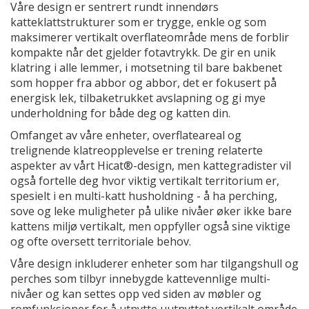
Våre design er sentrert rundt innendørs
katteklattstrukturer som er trygge, enkle og som
maksimerer vertikalt overflateområde mens de forblir
kompakte når det gjelder fotavtrykk. De gir en unik
klatring i alle lemmer, i motsetning til bare bakbenet
som hopper fra abbor og abbor, det er fokusert på
energisk lek, tilbaketrukket avslapning og gi mye
underholdning for både deg og katten din.
Omfanget av våre enheter, overflateareal og
trelignende klatreopplevelse er trening relaterte
aspekter av vårt Hicat®-design, men kattegradister vil
også fortelle deg hvor viktig vertikalt territorium er,
spesielt i en multi-katt husholdning - å ha perching,
sove og leke muligheter på ulike nivåer øker ikke bare
kattens miljø vertikalt, men oppfyller også sine viktige
og ofte oversett territoriale behov.
Våre design inkluderer enheter som har tilgangshull og
perches som tilbyr innebygde kattevennlige multi-
nivåer og kan settes opp ved siden av møbler og