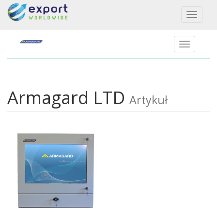
Toggl
naviga
Armagard LTD
Artykuł