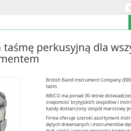
a taśmę perkusyjną dla wsz
rumentem
British Band Instrument Company (BBIC
taśm.
BBICO ma ponad 30-letnie doświadczen
znajomość brytyjskich zespołów i instr
każdy dostarczony zespół marszowy jes
Firma oferuje szeroki asortyment ins
dętych drewnianych i instrumentów dę
dud, części i oprogramowania komput