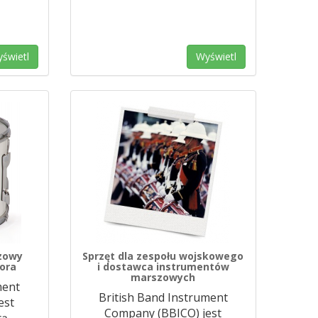
świetl
Wyświetl
zowy
Sprzęt dla zespołu wojskowego
ora
i dostawca instrumentów
marszowych
ment
British Band Instrument
est
Company (BBICO) jest
cą