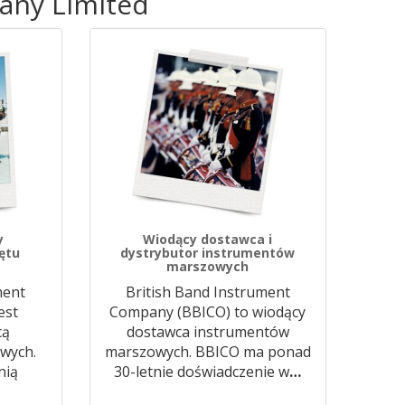
any Limited
y
Wiodący dostawca i
ętu
dystrybutor instrumentów
marszowych
ment
British Band Instrument
est
Company (BBICO) to wiodący
cą
dostawca instrumentów
wych.
marszowych. BBICO ma ponad
nią
30-letnie doświadczenie w
…