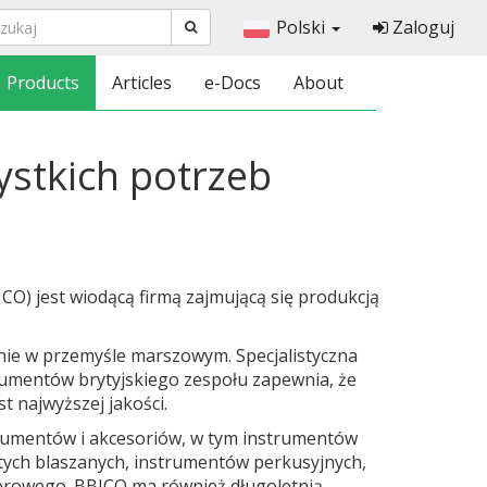
Polski
Zaloguj
Products
Articles
e-Docs
About
ystkich potrzeb
O) jest wiodącą firmą zajmującą się produkcją
ie w przemyśle marszowym. Specjalistyczna
umentów brytyjskiego zespołu zapewnia, że ​​
t najwyższej jakości.
trumentów i akcesoriów, w tym instrumentów
tych blaszanych, instrumentów perkusyjnych,
erowego. BBICO ma również długoletnią