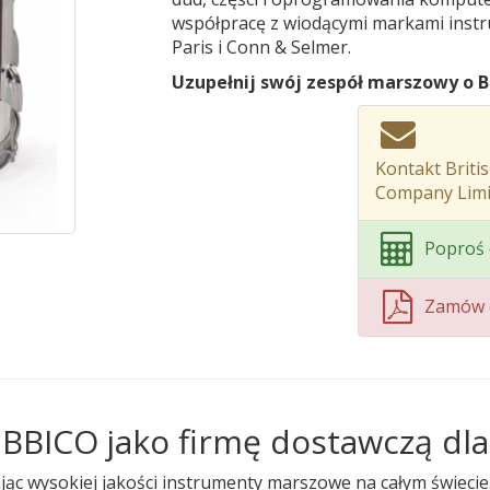
współpracę z wiodącymi markami instr
Paris i Conn & Selmer.
Uzupełnij swój zespół marszowy o B
Kontakt Briti
Company Limi
Poproś 
Zamów 
 BBICO jako firmę dostawczą dl
c wysokiej jakości instrumenty marszowe na całym świecie. Co