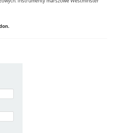
rszowych. Instrumenty marszowe Westminster
don.