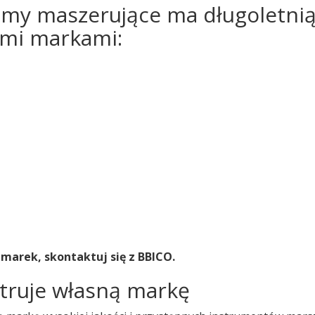
śmy maszerujące ma długoletni
ymi markami:
marek, skontaktuj się z BBICO.
truje własną markę