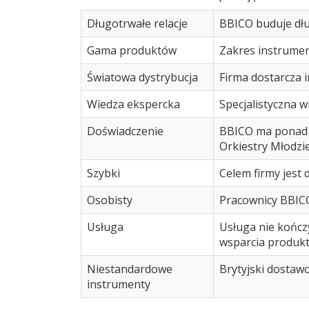
Długotrwałe relacje
BBICO buduje dłu
Gama produktów
Zakres instrumen
Światowa dystrybucja
Firma dostarcza 
Wiedza ekspercka
Specjalistyczna 
Doświadczenie
BBICO ma ponad 3
Orkiestry Młodzie
Szybki
Celem firmy jest 
Osobisty
Pracownicy BBICO
Usługa
Usługa nie kończ
wsparcia produkt
Niestandardowe
Brytyjski dostaw
instrumenty