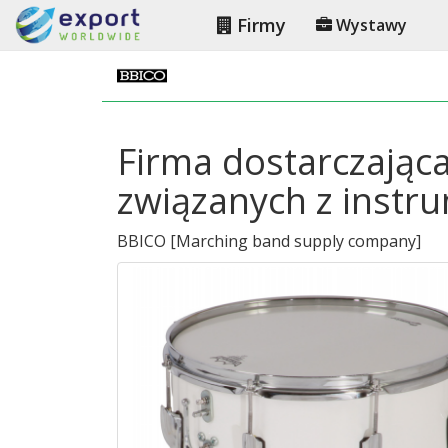
Firmy
Wystawy
Firma dostarczając
związanych z inst
BBICO
[
Marching band supply company
]