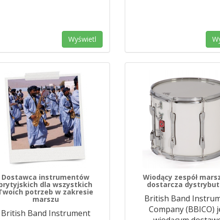
Wyświetl
Wy
Dostawca instrumentów
Wiodący zespół mars
brytyjskich dla wszystkich
dostarcza dystrybut
Twoich potrzeb w zakresie
British Band Instru
marszu
Company (BBICO) j
British Band Instrument
wiodącym dostaw