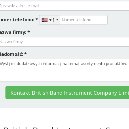
umer telefonu: *
+1
azwa firmy: *
iadomość: *
Kontakt British Band Instrument Company Lim