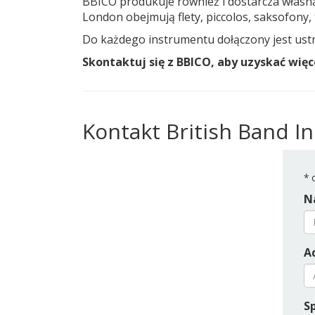
BBICO produkuje również i dostarcza własn
London obejmują flety, piccolos, saksofony, t
Do każdego instrumentu dołączony jest ustnik
Skontaktuj się z BBICO, aby uzyskać wi
Kontakt British Band 
*
o
N
Ad
S