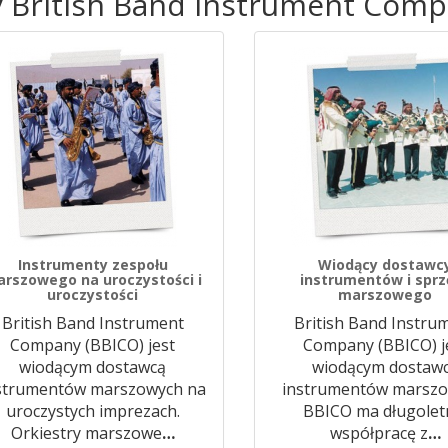
y British Band Instrument Comp
Instrumenty zespołu
Wiodący dostawc
rszowego na uroczystości i
instrumentów i sprz
uroczystości
marszowego
British Band Instrument
British Band Instru
Company (BBICO) jest
Company (BBICO) j
wiodącym dostawcą
wiodącym dostaw
strumentów marszowych na
instrumentów marszo
uroczystych imprezach.
BBICO ma długolet
Orkiestry marszowe
…
współpracę z
…