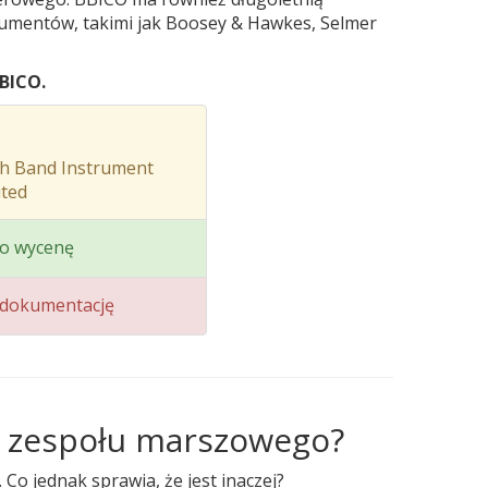
umentów, takimi jak Boosey & Hawkes, Selmer
BICO.
sh Band Instrument
ted
o wycenę
dokumentację
a zespołu marszowego?
 jednak sprawia, że ​​jest inaczej?