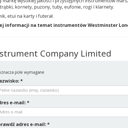
ą markę wysokiej jakości i przystępnych instrumentów ma
rąbki, kornety, puzony, tuby, eufonie, rogi i klarnety.
, etui na karty i futerał.
ęcej informacji na temat instrumentów Westminster Lon
Instrument Company Limited
znacza pole wymagane
azwisko: *
res e-mail: *
prawdź adres e-mail: *