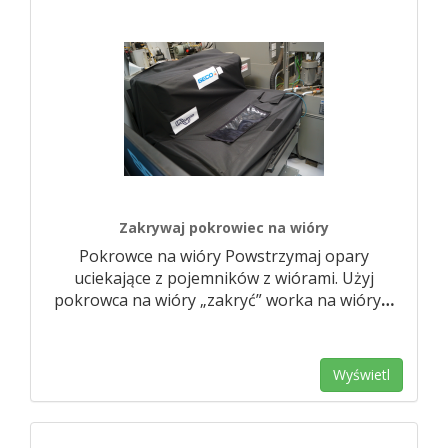
Zakrywaj pokrowiec na wióry
Pokrowce na wióry Powstrzymaj opary
uciekające z pojemników z wiórami. Użyj
pokrowca na wióry „zakryć” worka na wióry
…
Wyświetl