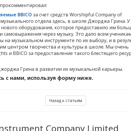
 прокомментировал:
ляемые BBICO
за счет средств Worshipful Company of
я музыкального отдела здесь, в школе Джорджа Грина. У
о нового оборудования, которое предоставило им боль
 и самовыражения через музыку. Это дало всем ученика
 на музыкальном инструменте по их выбору, и в резул
м центром творчества и культуры в школе. Мы очень
ghts и BBICO за предоставление такого блестящего ресур
жорджа Грина в развитии их музыкальной карьеры.
ь с нами, используя форму ниже.
Назад к статьям
Instrument Company Limited