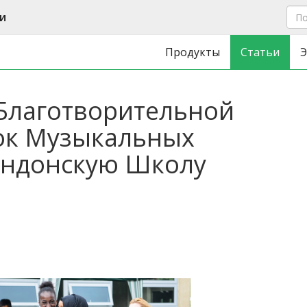
и
Продукты
Статьи
Э
 Благотворительной
ок Музыкальных
ондонскую Школу