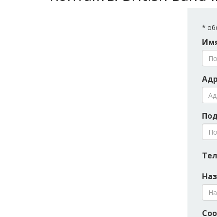
*
обо
Имя
Адр
Под
Тел
Наз
Соо