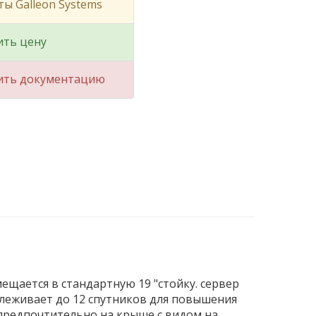
ты Galleon Systems
ить цену
ить документацию
ещается в стандартную 19 "стойку. сервер
леживает до 12 спутников для повышения
 предпочтительно на крыше с видом на