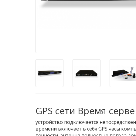
GPS сети Время серв
устройство подключается непосредственн
времени включает в себя GPS часы комп
точности. антенна полностью погода док