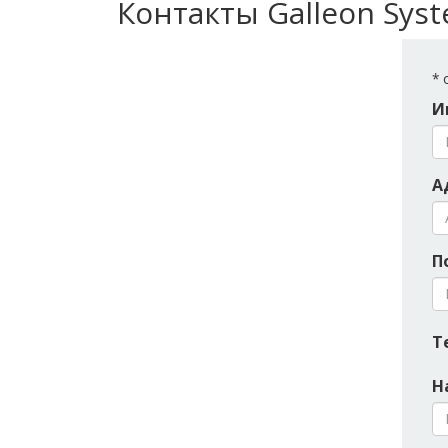
Контакты Galleon Sys
*
о
И
А
П
Т
Н