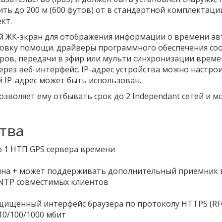
ь до 200 м (600 футов) от в стандартной комплектации,
кт.
ой ЖК-экран для отображения информации о времени а
новку помощи. драйверы программного обеспечения со
ктеров, передачи в эфир или мульти синхронизации вре
через веб-интерфейс. IP-адрес устройства можно настр
 IP-адрес может быть использован.
озволяет ему отбывать срок до 2 Independant сетей и м
тва
о 1 НТП GPS сервера времени
енна + может поддерживать дополнительный приемник 
 SNTP совместимых клиентов
ищенный интерфейс браузера по протоколу HTTPS (RFC26
10/100/1000 мбит