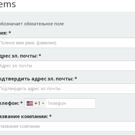
tems
бозначает обязательное поле
мя: *
дрес эл. почты: *
одтвердить адрес эл. почты: *
елефон: *
+1
азвание компании: *