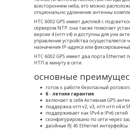
всестороннем неба, его можно расположит
опционально удлинение антенны компле
НТС 6002 GPS имеет дисплей с подсветк
сервером NTP. она также помогает уста
версии 4 (нтп v4) и доступны для уни а
управление устройства осуществляется 
назначения IP-адреса или фиксированный
НТС 6002 GPS имеет два порта Ethernet п
НТП в минуту в сети.
основные преимущес
готов к работе безопасный роговог
6
-
летняя гарантия
включает в себя Активная GPS ант
поддержка нтп v2, v3, нтп нтп v4 и
поддерживает как IPv4 и IPv6 сетей
сконфигурировано по сети через защ
двойные RJ 45 Ethernet интерфейсы 