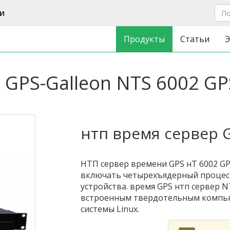
и
Продукты
Статьи
Э
 GPS-Galleon NTS 6002 GP
нтп время сервер 
НТП сервер времени GPS нТ 6002 G
включать четырехъядерный процес
устройства. время GPS нтп сервер N
встроенным твердотельным компь
системы Linux.