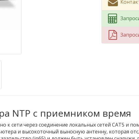
Контак
Запрос
Запрос
ера NTP с приемником время
о к сети через соединение локальных сетей CAT5 и пом
ьютера и высокоточный выносную антенну, которая отс
азательство (ip65) и должен быть установлен снаружи,