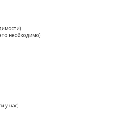
димости)
 это необходимо)
и у нас)