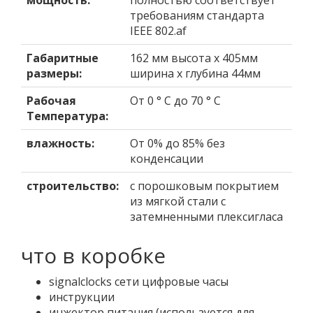
мощность:
полностью соответствует
требованиям стандарта
IEEE 802.af
Габаритные
162 мм высота х 405мм
размеры:
ширина х глубина 44мм
Рабочая
От 0 ° C до 70 ° C
Температура:
влажность:
От 0% до 85% без
конденсации
строительство:
с порошковым покрытием
из мягкой стали с
затемненными плексигласа
что в коробке
signalclocks сети цифровые часы
инструкции
инжектор питания (используется для