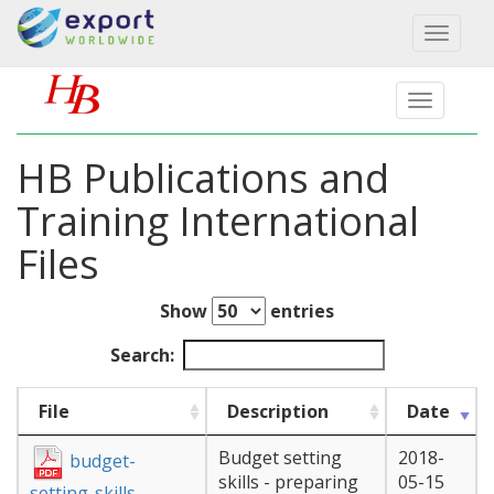
Toggl
naviga
HB Publications and
Training International
Files
Show
entries
Search:
File
Description
Date
Budget setting
2018-
budget-
skills - preparing
05-15
setting-skills-